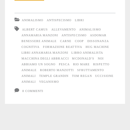
animale
che
ANIMALISMO
ANTISPECISMO
LIBRI
nuoce
ALBERT CAMUS
ALLEVAMENTO
ANIMALISMO
ANNAMARIA MANZONI
ANTISPECISMO
ASDOMAR
agli
BENESSERE ANIMALE
CARNE
COOP
DISSONANZA
Animali
COGNITIVA
FORMAZIONE REATTIVA
HUG MACHINE
LIBRI ANNAMARIA MANZONI
LIBRO ANIMALISTA
MACCHINA DEGLI ABBRACCI
MCDONALD’S
NOI
ABBIAMO UN SOGNO
PESCA
RIO MARE
RISPETTO
ANIMALE
ROBERTO MANZOTTI
SFRUTTAMENTO
ANIMALI
TEMPLE GRANDIN
TOM REGAN
UCCISIONE
ANIMALI
VEGANISMO
8 COMMENTI