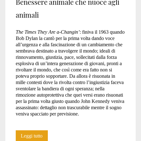
Benessere animale che nuoce agli
animali
The Times They Are a-Changin’
: finiva il 1963 quando
Bob Dylan la cantò per la prima volta dando voce
all’urgenza e alla fascinazione di un cambiamento che
sembrava destinato a travolgere il mondo; ideali di
rinnovamento, giustizia, pace, sollecitati dalla forza
esplosiva di un’intera generazione di giovani, pronti a
rivoltare il mondo, che così come era fatto non si
poteva proprio sopportare. Da allora è risuonata in
mille contesti dove la rivolta contro l’ingiustizia faceva
sventolare la bandiera di ogni speranza; nella
rimozione autoprotettiva che quei versi erano risuonati
per la prima volta giusto quando John Kennedy veniva
assassinato: dettaglio non trascurabile mentre il sogno
veniva spacciato per previsione.
Benessere
Leggi tutto