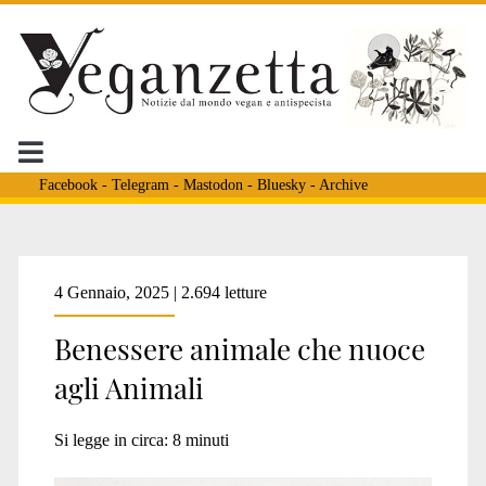
Facebook
-
Telegram
-
Mastodon
-
Bluesky
-
Archive
Tag:
4 Gennaio, 2025 | 2.694 letture
Benessere animale che nuoce
<span>rispetto
agli Animali
animale</span>
Si legge in circa:
8
minuti