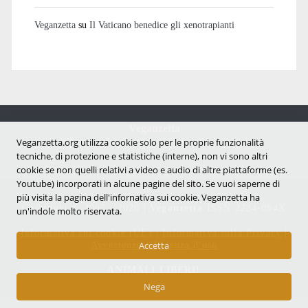
Veganzetta
su
Il Vaticano benedice gli xenotrapianti
Veganzetta
Veganzetta.org utilizza cookie solo per le proprie funzionalità
Notizie dal mondo vegan e antispecista
tecniche, di protezione e statistiche (interne), non vi sono altri
cookie se non quelli relativi a video e audio di altre piattaforme (es.
Youtube) incorporati in alcune pagine del sito. Se vuoi saperne di
più visita la pagina dell'infornativa sui cookie. Veganzetta ha
Copyright © 2007 - 2026 |
Veganzetta
ISSN 2284-094X
un'indole molto riservata.
Informativa sui cookie (UE)
|
Informativa sulla Privacy
|
Avvertenze e Licenza d'uso
Accetta
ANIMALI LIBERI!
Nega