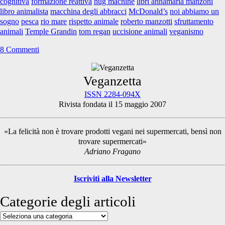
cognitiva
formazione reattiva
hug machine
libri annamaria manzoni
libro animalista
macchina degli abbracci
McDonald’s
noi abbiamo un
sogno
pesca
rio mare
rispetto animale
roberto manzotti
sfruttamento
animali
Temple Grandin
tom regan
uccisione animali
veganismo
8 Commenti
Primary
Veganzetta
ISSN 2284-094X
Rivista fondata il 15 maggio 2007
Sidebar
«La felicità non è trovare prodotti vegani nei supermercati, bensì non
trovare supermercati»
Adriano Fragano
Iscriviti alla Newsletter
Categorie degli articoli
Categorie