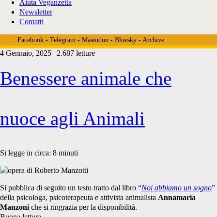
Aiuta Veganzetta
Newsletter
Contatti
Facebook
-
Telegram
-
Mastodon
-
Bluesky
-
Archive
4 Gennaio, 2025 | 2.687 letture
Tag:
Benessere animale che
<span>noi
nuoce agli Animali
abbiamo
Si legge in circa:
8
minuti
un
Si pubblica di seguito un testo tratto dal libro “
Noi abbiamo un sogno
”
della psicologa, psicoterapeuta e attivista animalista
Annamaria
Manzoni
che si ringrazia per la disponibilità.
Buona lettura.