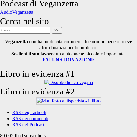
degli
Podcast di Veganzetta
articoli
AudioVeganzetta
Cerca nel sito
Cerca
per:
Veganzetta
non ha pubblicità commerciali e non richiede o riceve
alcun finanziamento pubblico.
Sostieni il suo lavoro
: un aiuto anche piccolo è importante.
FAI UNA DONAZIONE
Libro in evidenza #1
Libro in evidenza #2
RSS degli articoli
RSS dei commenti
RSS dei Podcast
89.092 feed subscribers