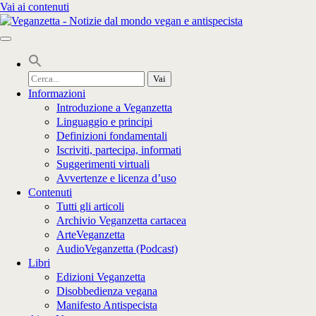
Vai ai contenuti
Cerca
per:
Informazioni
Introduzione a Veganzetta
Linguaggio e principi
Definizioni fondamentali
Iscriviti, partecipa, informati
Suggerimenti virtuali
Avvertenze e licenza d’uso
Contenuti
Tutti gli articoli
Archivio Veganzetta cartacea
ArteVeganzetta
AudioVeganzetta (Podcast)
Libri
Edizioni Veganzetta
Disobbedienza vegana
Manifesto Antispecista