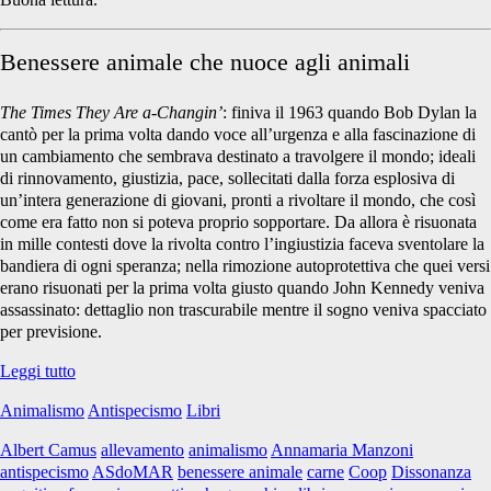
sogno</span>
Benessere animale che nuoce agli animali
The Times They Are a-Changin’
: finiva il 1963 quando Bob Dylan la
cantò per la prima volta dando voce all’urgenza e alla fascinazione di
un cambiamento che sembrava destinato a travolgere il mondo; ideali
di rinnovamento, giustizia, pace, sollecitati dalla forza esplosiva di
un’intera generazione di giovani, pronti a rivoltare il mondo, che così
come era fatto non si poteva proprio sopportare. Da allora è risuonata
in mille contesti dove la rivolta contro l’ingiustizia faceva sventolare la
bandiera di ogni speranza; nella rimozione autoprotettiva che quei versi
erano risuonati per la prima volta giusto quando John Kennedy veniva
assassinato: dettaglio non trascurabile mentre il sogno veniva spacciato
per previsione.
Benessere
Leggi tutto
animale
Animalismo
Antispecismo
Libri
che
nuoce
Albert Camus
allevamento
animalismo
Annamaria Manzoni
agli
antispecismo
ASdoMAR
benessere animale
carne
Coop
Dissonanza
Animali