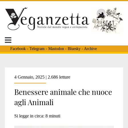
Facebook
-
Telegram
-
Mastodon
-
Bluesky
-
Archive
Tag:
4 Gennaio, 2025 | 2.686 letture
Benessere animale che nuoce
<span>macchina
agli Animali
degli
Si legge in circa:
8
minuti