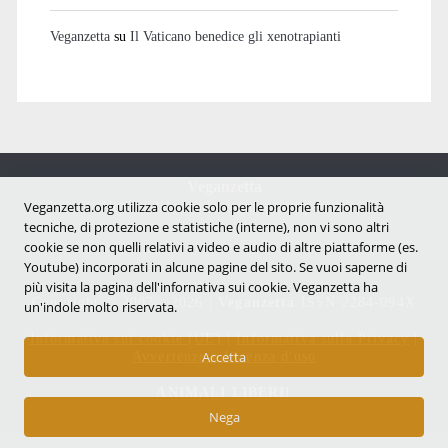
Veganzetta
su
Il Vaticano benedice gli xenotrapianti
Veganzetta
Veganzetta.org utilizza cookie solo per le proprie funzionalità
Notizie dal mondo vegan e antispecista
tecniche, di protezione e statistiche (interne), non vi sono altri
cookie se non quelli relativi a video e audio di altre piattaforme (es.
Youtube) incorporati in alcune pagine del sito. Se vuoi saperne di
più visita la pagina dell'infornativa sui cookie. Veganzetta ha
Copyright © 2007 - 2026 |
Veganzetta
ISSN 2284-094X
un'indole molto riservata.
Informativa sui cookie (UE)
|
Informativa sulla Privacy
|
Avvertenze e Licenza d'uso
Accetta
ANIMALI LIBERI!
Nega