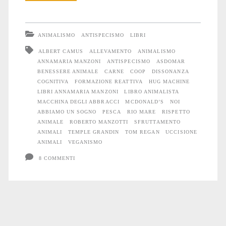
animale
che
ANIMALISMO
ANTISPECISMO
LIBRI
nuoce
ALBERT CAMUS
ALLEVAMENTO
ANIMALISMO
ANNAMARIA MANZONI
ANTISPECISMO
ASDOMAR
agli
BENESSERE ANIMALE
CARNE
COOP
DISSONANZA
Animali
COGNITIVA
FORMAZIONE REATTIVA
HUG MACHINE
LIBRI ANNAMARIA MANZONI
LIBRO ANIMALISTA
MACCHINA DEGLI ABBRACCI
MCDONALD’S
NOI
ABBIAMO UN SOGNO
PESCA
RIO MARE
RISPETTO
ANIMALE
ROBERTO MANZOTTI
SFRUTTAMENTO
ANIMALI
TEMPLE GRANDIN
TOM REGAN
UCCISIONE
ANIMALI
VEGANISMO
8 COMMENTI