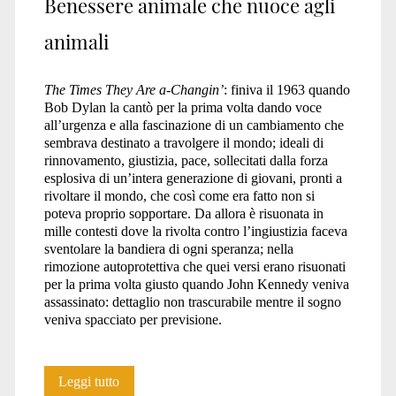
Benessere animale che nuoce agli
animali
The Times They Are a-Changin’
: finiva il 1963 quando
Bob Dylan la cantò per la prima volta dando voce
all’urgenza e alla fascinazione di un cambiamento che
sembrava destinato a travolgere il mondo; ideali di
rinnovamento, giustizia, pace, sollecitati dalla forza
esplosiva di un’intera generazione di giovani, pronti a
rivoltare il mondo, che così come era fatto non si
poteva proprio sopportare. Da allora è risuonata in
mille contesti dove la rivolta contro l’ingiustizia faceva
sventolare la bandiera di ogni speranza; nella
rimozione autoprotettiva che quei versi erano risuonati
per la prima volta giusto quando John Kennedy veniva
assassinato: dettaglio non trascurabile mentre il sogno
veniva spacciato per previsione.
Benessere
Leggi tutto