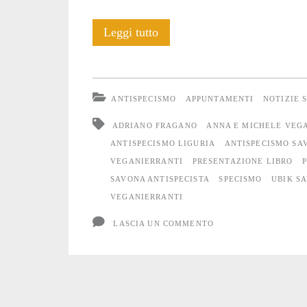
Resoconto
Leggi tutto
di
una
ANTISPECISMO
APPUNTAMENTI
NOTIZIE 
serata
ADRIANO FRAGANO
ANNA E MICHELE VEG
antispecista
ANTISPECISMO LIGURIA
ANTISPECISMO SA
VEGANIERRANTI
PRESENTAZIONE LIBRO
a
SAVONA ANTISPECISTA
SPECISMO
UBIK S
Savona
VEGANIERRANTI
LASCIA UN COMMENTO