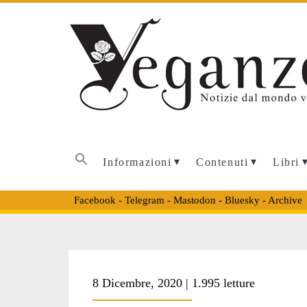
Informazioni
Contenuti
Libri
Facebook
-
Telegram
-
Mastodon
-
Bluesky
-
Archive
Tag:
8 Dicembre, 2020 | 1.995 letture
<span>michele