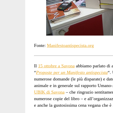
Fonte:
Manifestoantispecista.org
Il
15 ottobre a Savona
abbiamo parlato di a
“
Proposte per un Manifesto antispecista
“.
numerose domande (le più disparate) e dato
animale e in generale sul rapporto Umano-An
UBIK di Savona
– che ringrazio sentitamen
numerose copie del libro – e all’organizza
e anche la gustosissima cena vegana che è 