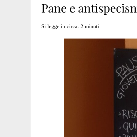
Pane e antispecis
veganierranti</s
Si legge in circa:
2
minuti