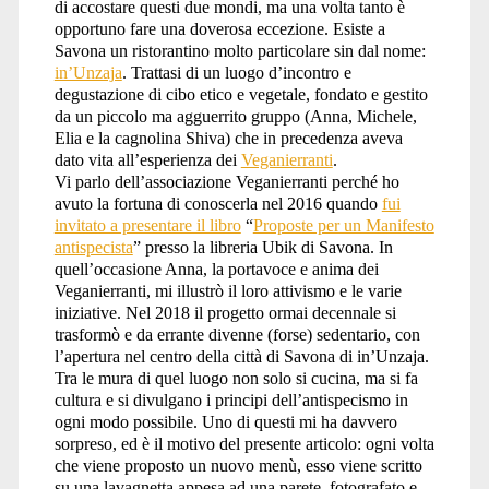
di accostare questi due mondi, ma una volta tanto è
opportuno fare una doverosa eccezione. Esiste a
Savona un ristorantino molto particolare sin dal nome:
in’Unzaja
. Trattasi di un luogo d’incontro e
degustazione di cibo etico e vegetale, fondato e gestito
da un piccolo ma agguerrito gruppo (Anna, Michele,
Elia e la cagnolina Shiva) che in precedenza aveva
dato vita all’esperienza dei
Veganierranti
.
Vi parlo dell’associazione Veganierranti perché ho
avuto la fortuna di conoscerla nel 2016 quando
fui
invitato a presentare il libro
“
Proposte per un Manifesto
antispecista
” presso la libreria Ubik di Savona. In
quell’occasione Anna, la portavoce e anima dei
Veganierranti, mi illustrò il loro attivismo e le varie
iniziative. Nel 2018 il progetto ormai decennale si
trasformò e da errante divenne (forse) sedentario, con
l’apertura nel centro della città di Savona di in’Unzaja.
Tra le mura di quel luogo non solo si cucina, ma si fa
cultura e si divulgano i principi dell’antispecismo in
ogni modo possibile. Uno di questi mi ha davvero
sorpreso, ed è il motivo del presente articolo: ogni volta
che viene proposto un nuovo menù, esso viene scritto
su una lavagnetta appesa ad una parete, fotografato e