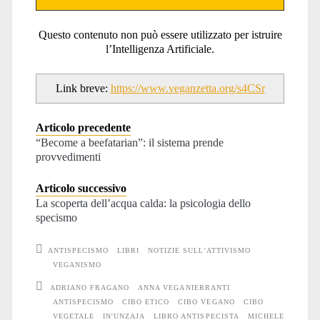
Questo contenuto non può essere utilizzato per istruire
l’Intelligenza Artificiale.
Link breve:
https://www.veganzetta.org/s4CSr
Articolo precedente
“Become a beefatarian”: il sistema prende
provvedimenti
Articolo successivo
La scoperta dell’acqua calda: la psicologia dello
specismo
ANTISPECISMO
LIBRI
NOTIZIE SULL'ATTIVISMO
VEGANISMO
ADRIANO FRAGANO
ANNA VEGANIERRANTI
ANTISPECISMO
CIBO ETICO
CIBO VEGANO
CIBO
VEGETALE
IN'UNZAJA
LIBRO ANTISPECISTA
MICHELE