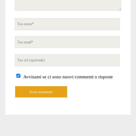
Tuo
nome
Tua
email
Tuo
sito
internet
Avvisami se ci sono nuovi commenti o risposte