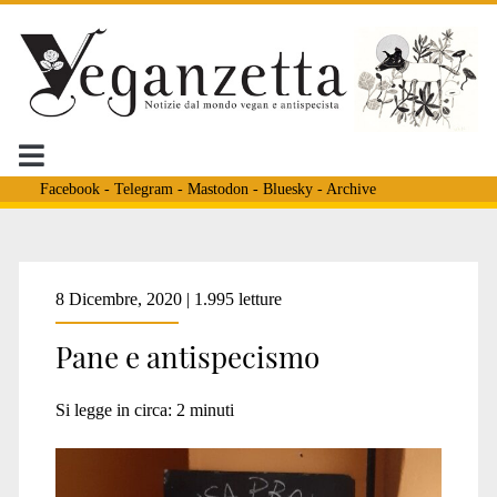
Facebook
-
Telegram
-
Mastodon
-
Bluesky
-
Archive
Tag:
8 Dicembre, 2020 | 1.995 letture
Pane e antispecismo
<span>PANE
Si legge in circa:
2
minuti
E