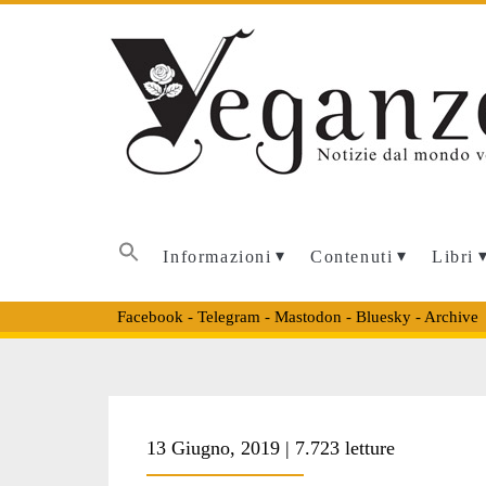
Informazioni
Contenuti
Libri
Facebook
-
Telegram
-
Mastodon
-
Bluesky
-
Archive
Tag:
13 Giugno, 2019 | 7.723 letture
<span>intersezio