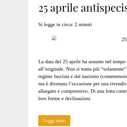
25 aprile antispeci
umana</span>
Si legge in circa:
2
minuti
La data del 25 aprile ha assunto nel tempo
all’originale. Non si tratta più “solamente
regime fascista e dal nazismo (commemoraz
ma è divenuta l’occasione per una rivendic
allargato e comprensivo. Di una lotta contro
loro forme e declinazioni.
25
Leggi tutto