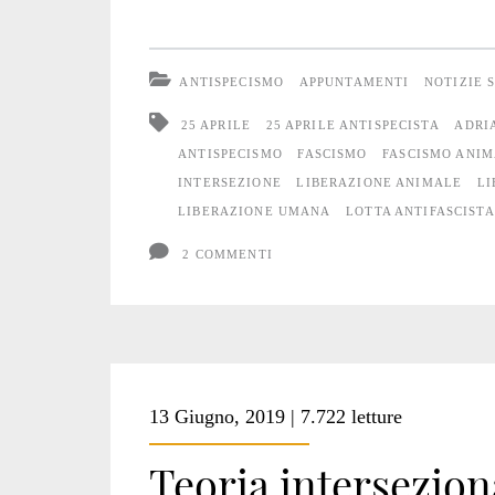
aprile
antispecista
ANTISPECISMO
APPUNTAMENTI
NOTIZIE 
2020
25 APRILE
25 APRILE ANTISPECISTA
ADRI
ANTISPECISMO
FASCISMO
FASCISMO ANIM
INTERSEZIONE
LIBERAZIONE ANIMALE
LI
LIBERAZIONE UMANA
LOTTA ANTIFASCISTA
2 COMMENTI
13 Giugno, 2019 | 7.722 letture
Teoria intersezion