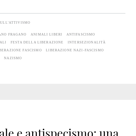
SULL'ATTIVISMO
ANO FRAGANO
ANIMALI LIBERI
ANTIFASCISMO
ALI
FESTA DELLA LIBERAZIONE
INTERSEZIONALITÀ
BERAZIONE FASCISMO
LIBERAZIONE NAZI-FASCISMO
NAZISMO
ale e antispecismo: una