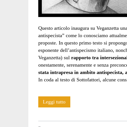
Questo articolo inaugura su Veganzetta una
antispecista” come lo conosciamo attualmen
proposte. In questo primo testo si propongo
esponente dell’antispecismo italiano, nonch
Veganzetta) sul
rapporto tra interseziona
onestamente, serenamente e senza preconc
stata intrapresa in ambito antispecista, 
In coda al testo di Sottofattori, alcune con
Teoria
Leggi tutto
intersezionale
e