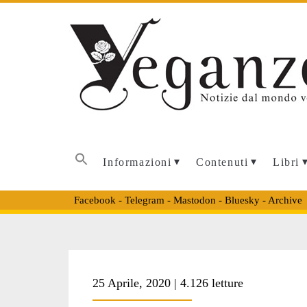
Informazioni
Contenuti
Libri
Facebook
-
Telegram
-
Mastodon
-
Bluesky
-
Archive
Tag:
25 Aprile, 2020 | 4.126 letture
<span>liberazion