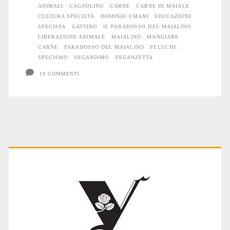
ANIMALI
CAGNOLINO
CARNE
CARNE DI MAIALE
paradosso
CULTURA SPECISTA
DOMINIO UMANI
EDUCAZIONE
SPECISTA
GATTINO
IL PARADOSSO DEL MAIALINO
del
LIBERAZIONE ANIMALE
MAIALINO
MANGIARE
CARNE
PARADOSSO DEL MAIALINO
PELUCHE
maialino
SPECISMO
VEGANISMO
VEGANZETTA
10 COMMENTI
Primary
Sidebar