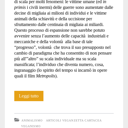
di scala per molti fenomeni: le vittime umane (ed
in
primis
i civili inermi) delle guerre sono aumentate dalle
del
decine di migliaia ai milioni di individui e le vittime
animali della schiavitù e della uccisione per
sfruttamento dalle centinaia di migliaia ai miliardi.
Questo processo di espansione non sarebbe potuto
maialino</span>
avvenire senza l’aumento delle capacità industriali e
meccaniche e della volontà alla base di tale
“progresso”, volontà che trova il suo presupposto nel
cambio di paradigma che ha consentito di non pensare
più all'”altro” su scala individuale ma su scala
massificata; l’individuo che diventa numero, cosa,
ingranaggio (lo spirito del tempo si incarnò in opere
quali il film
Metropolis
).
Mattatoio
Leggi tutto
Europa
ANIMALISMO
ARTICOLI VEGANZETTA CARTACEA
VEGANISMO