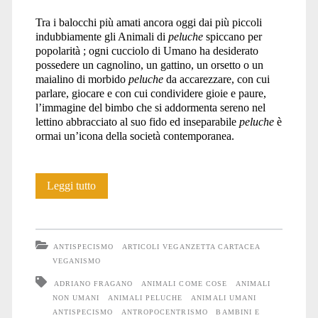
Tra i balocchi più amati ancora oggi dai più piccoli
indubbiamente gli Animali di
peluche
spiccano per
popolarità ; ogni cucciolo di Umano ha desiderato
possedere un cagnolino, un gattino, un orsetto o un
maialino di morbido
peluche
da accarezzare, con cui
parlare, giocare e con cui condividere gioie e paure,
l’immagine del bimbo che si addormenta sereno nel
lettino abbracciato al suo fido ed inseparabile
peluche
è
ormai un’icona della società contemporanea.
Lo
Leggi tutto
specismo
fin
ANTISPECISMO
ARTICOLI VEGANZETTA CARTACEA
dalla
VEGANISMO
ADRIANO FRAGANO
ANIMALI COME COSE
ANIMALI
culla:
NON UMANI
ANIMALI PELUCHE
ANIMALI UMANI
il
ANTISPECISMO
ANTROPOCENTRISMO
BAMBINI E