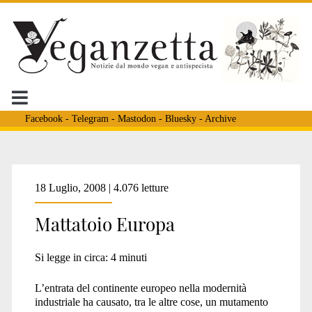
Facebook
-
Telegram
-
Mastodon
-
Bluesky
-
Archive
Tag:
18 Luglio, 2008 | 4.076 letture
Mattatoio Europa
<span>il
Si legge in circa:
4
minuti
paradosso
L’entrata del continente europeo nella modernità
industriale ha causato, tra le altre cose, un mutamento