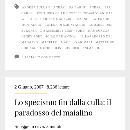
ANDREA FURLAN
ANIMALI DA CARNE
ANIMALI PER
CARNE
ATTITUDES OF EU CITIZENS TOWARDS ANIMAL
WELFARE
CABINET MAGAZINE
CARNE
CATENA DI
MONTAGGIO
CATENA DI SMONTAGGIO
COMMISSIONE
EUROPEA
DISASSEMBLY LINE
FORD
HAMBURGER
HENRY FORD
IGUALDAD ANIMAL
IL PARADOSSO DEL
MAIALINO
MACELLO
MACELLO ANIMALI
MATTATOIO
CHICAGO
METROPOLIS
UCCIDERE ANIMALOI
LASCIA UN COMMENTO
2 Giugno, 2007 | 8.236 letture
Lo specismo fin dalla culla: il
paradosso del maialino
Si legge in circa:
3
minuti