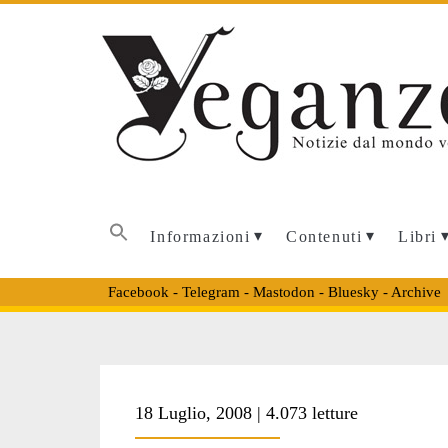
Informazioni
Contenuti
Libri
Facebook
-
Telegram
-
Mastodon
-
Bluesky
-
Archive
Tag:
18 Luglio, 2008 | 4.073 letture
<span>metropoli