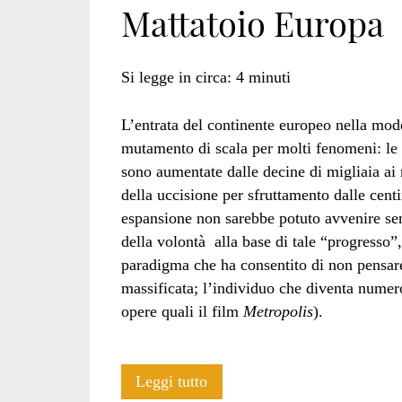
Mattatoio Europa
line</span>
Si legge in circa:
4
minuti
L’entrata del continente europeo nella moder
mutamento di scala per molti fenomeni: le
sono aumentate dalle decine di migliaia ai m
della uccisione per sfruttamento dalle centi
espansione non sarebbe potuto avvenire sen
della volontà alla base di tale “progresso”
paradigma che ha consentito di non pensare 
massificata; l’individuo che diventa numero
opere quali il film
Metropolis
).
Mattatoio
Leggi tutto