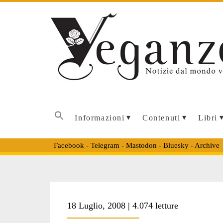
Informazioni
Contenuti
Libri
Facebook
-
Telegram
-
Mastodon
-
Bluesky
-
Archive
Tag:
18 Luglio, 2008 | 4.074 letture
<span>disassemb