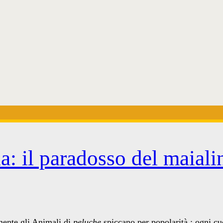
a: il paradosso del maiali
amente gli Animali di
peluche
spiccano per popolarità ; ogni c