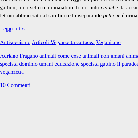
peluche</span>
gattino, un orsetto o un maialino di morbido
peluche
da accar
lettino abbracciato al suo fido ed inseparabile
peluche
è ormai
Lo
Leggi tutto
specismo
Antispecismo
Articoli Veganzetta cartacea
Veganismo
fin
dalla
Adriano Fragano
animali come cose
animali non umani
anima
culla:
specista
dominio umani
educazione specista
gattino
il parado
il
veganzetta
paradosso
del
10 Commenti
maialino
Primary
Sidebar