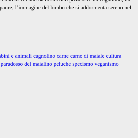
e paure, l’immagine del bimbo che si addormenta sereno nel
bini e animali
cagnolino
carne
carne di maiale
cultura
paradosso del maialino
peluche
specismo
veganismo