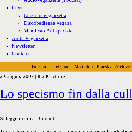
Libri
Edizioni Veganzetta
Disobbedienza vegana
Manifesto Antispecista
Aiuta Veganzetta
Newsletter
Contatti
Facebook
-
Telegram
-
Mastodon
-
Bluesky
-
Archive
2 Giugno, 2007 | 8.236 letture
Tag:
Lo specismo fin dalla cull
<span>animali
Si legge in circa:
3
minuti
Tra i balocchi più amati ancora oggi dai più piccoli indubbi