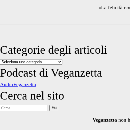
«La felicità no
Categorie degli articoli
Categorie
degli
Podcast di Veganzetta
articoli
AudioVeganzetta
Cerca nel sito
Cerca
per:
Veganzetta
non h