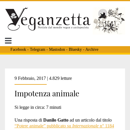
Facebook
-
Telegram
-
Mastodon
-
Bluesky
-
Archive
Tag:
9 Febbraio, 2017 | 4.829 letture
Impotenza animale
<span>Francione</span
Si legge in circa:
7
minuti
Una risposta di
Danilo Gatto
ad un articolo dal titolo
“Potere animale” pubblicato su
Internazionale
n° 1184