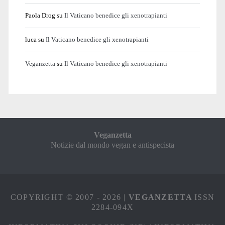
Paola Drog
su
Il Vaticano benedice gli xenotrapianti
luca
su
Il Vaticano benedice gli xenotrapianti
Veganzetta
su
Il Vaticano benedice gli xenotrapianti
Veganzetta
Notizie dal mondo vegan e antispecista
COPYRIGHT © 2007 - 2026 |
VEGANZETTA
ISSN
2284-094X