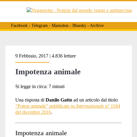
Facebook
-
Telegram
-
Mastodon
-
Bluesky
-
Archive
Tag:
9 Febbraio, 2017 | 4.836 letture
Impotenza animale
<span>zoopolis</span>
Si legge in circa:
7
minuti
Una risposta di
Danilo Gatto
ad un articolo dal titolo
“Potere animale” pubblicato su
Internazionale
n° 1184
del dicembre 2016
.
Impotenza animale