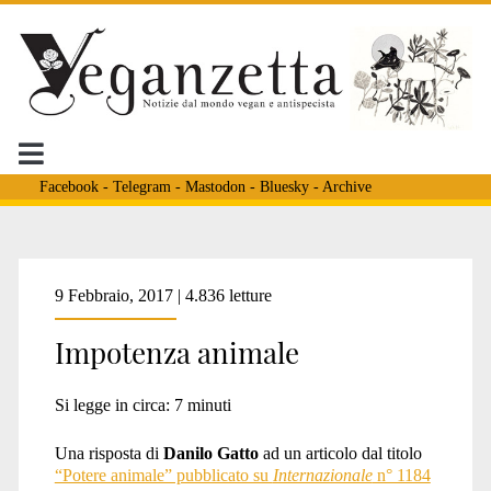
Facebook
-
Telegram
-
Mastodon
-
Bluesky
-
Archive
Tag:
9 Febbraio, 2017 | 4.836 letture
Impotenza animale
<span>cittadinanza
Si legge in circa:
7
minuti
animale</span>
Una risposta di
Danilo Gatto
ad un articolo dal titolo
“Potere animale” pubblicato su
Internazionale
n° 1184