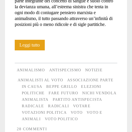
parte integrante del concetto di sangue e suolo contro
la devianza umana, all’estrema sinistra che tenta in
ogni modo di coniugare pensiero marxista e
animalismo, il tutto passando attraverso un’infinità di
posizioni più o meno ridicole e di sigle partitiche.
Cercar
Leggi tutto
voti
usando
ANIMALISMO
ANTISPECISMO
NOTIZIE
gli
ANIMALISTI AL VOTO
ASSOCIAZIONE PARTE
IN CAUSA
BEPPE GRILLO
ELEZIONI
Animali
POLITICHE
FARE FUTURO
NICHI VENDOLA
ANIMALISTA
PARTITO ANTISPECISTA
RADICALE
RADICALI
VOTARE
VOTAZIONI POLITICA
VOTO
VOTO E
ANIMALI
VOTO POLITICO
28 COMMENTI