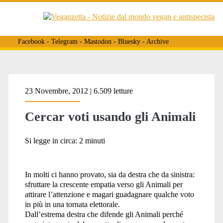
Facebook
-
Telegram
-
Mastodon
-
Bluesky
-
Archive
Tag:
23 Novembre, 2012 | 6.509 letture
Cercar voti usando gli Animali
<span>fare
Si legge in circa:
2
minuti
futuro</span>
In molti ci hanno provato, sia da destra che da sinistra:
sfruttare la crescente empatia verso gli Animali per
attirare l’attenzione e magari guadagnare qualche voto
in più in una tornata elettorale.
Dall’estrema destra che difende gli Animali perché