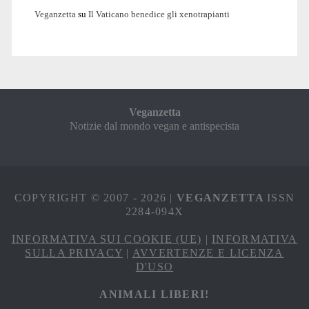
Veganzetta
su
Il Vaticano benedice gli xenotrapianti
Veganzetta
Notizie dal mondo vegan e antispecista
COPYRIGHT © 2007 - 2026 |
VEGANZETTA
ISSN
2284-094X
INFORMATIVA SUI COOKIE (UE)
|
INFORMATIVA
SULLA PRIVACY
|
AVVERTENZE E LICENZA
D'USO
ANIMALI LIBERI!