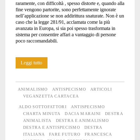
raramente, con difficoltà , spesso distorte e, quando alla
fine vengono partorite, sono perfettamente ignorate
nell’applicazione se non addirittura snaturate. Non è un
caso che la legge 281/91, acclamata come la più
avanzata in Europa, si sia poi spesso trasformata in
sistema per consentire affari a vantaggio di persone
poco raccomandabili.
La
Leggi tutto
sinistra
offensiva
ANIMALISMO
ANTISPECISMO
ARTICOLI
della
VEGANZETTA CARTACEA
ALDO SOTTOFATTORI
ANTISPECISMO
destra
CHARTA MINUTA
DACIA MARAINI
DESTRA
“animalista”
ANIMALISTA
DESTRA E ANIMALISMO
DESTRA E ANTISPECISMO
DESTRA
ITALIANA
FARE FUTURO
FRANCESCA