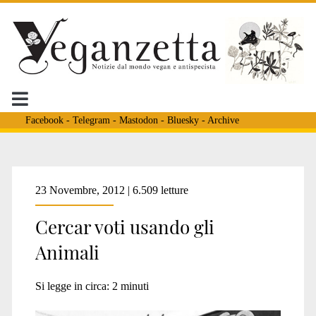
Facebook
-
Telegram
-
Mastodon
-
Bluesky
-
Archive
Tag:
23 Novembre, 2012 | 6.509 letture
Cercar voti usando gli
<span>beppe
Animali
grillo</span>
Si legge in circa:
2
minuti