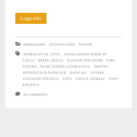
Cercar
Leggi tutto
voti
usando
ANIMALISMO
ANTISPECISMO
NOTIZIE
gli
ANIMALISTI AL VOTO
ASSOCIAZIONE PARTE IN
CAUSA
BEPPE GRILLO
ELEZIONI POLITICHE
FARE
Animali
FUTURO
NICHI VENDOLA ANIMALISTA
PARTITO
ANTISPECISTA RADICALE
RADICALI
VOTARE
VOTAZIONI POLITICA
VOTO
VOTO E ANIMALI
VOTO
POLITICO
28 COMMENTI