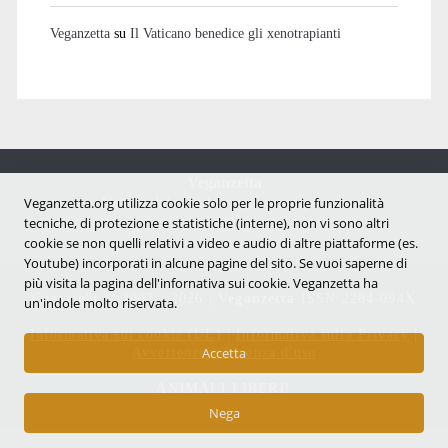
Veganzetta
su
Il Vaticano benedice gli xenotrapianti
Veganzetta
Veganzetta.org utilizza cookie solo per le proprie funzionalità
Notizie dal mondo vegan e antispecista
tecniche, di protezione e statistiche (interne), non vi sono altri
cookie se non quelli relativi a video e audio di altre piattaforme (es.
Youtube) incorporati in alcune pagine del sito. Se vuoi saperne di
più visita la pagina dell'infornativa sui cookie. Veganzetta ha
Copyright © 2007 - 2026 |
Veganzetta
ISSN 2284-094X
un'indole molto riservata.
Informativa sui cookie (UE)
|
Informativa sulla Privacy
|
Avvertenze e Licenza d'uso
Accetta
ANIMALI LIBERI!
Nega