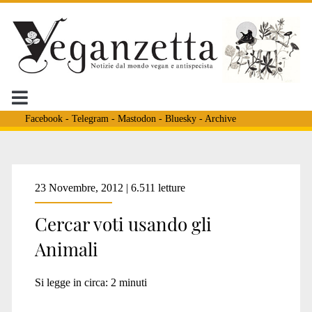
Facebook
-
Telegram
-
Mastodon
-
Bluesky
-
Archive
Tag:
23 Novembre, 2012 | 6.511 letture
Cercar voti usando gli
<span>voto
Animali
e
Si legge in circa:
2
minuti