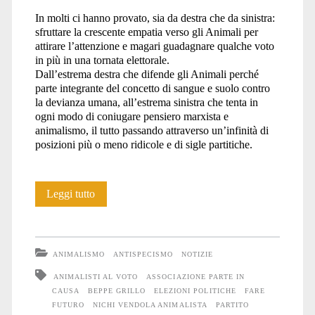
In molti ci hanno provato, sia da destra che da sinistra:
animali</span>
sfruttare la crescente empatia verso gli Animali per
attirare l’attenzione e magari guadagnare qualche voto
in più in una tornata elettorale.
Dall’estrema destra che difende gli Animali perché
parte integrante del concetto di sangue e suolo contro
la devianza umana, all’estrema sinistra che tenta in
ogni modo di coniugare pensiero marxista e
animalismo, il tutto passando attraverso un’infinità di
posizioni più o meno ridicole e di sigle partitiche.
Cercar
Leggi tutto
voti
usando
ANIMALISMO
ANTISPECISMO
NOTIZIE
gli
ANIMALISTI AL VOTO
ASSOCIAZIONE PARTE IN
CAUSA
BEPPE GRILLO
ELEZIONI POLITICHE
FARE
Animali
FUTURO
NICHI VENDOLA ANIMALISTA
PARTITO