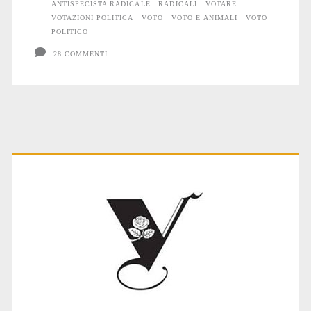
ANTISPECISTA RADICALE
RADICALI
VOTARE
VOTAZIONI POLITICA
VOTO
VOTO E ANIMALI
VOTO
POLITICO
28 COMMENTI
Primary
Sidebar