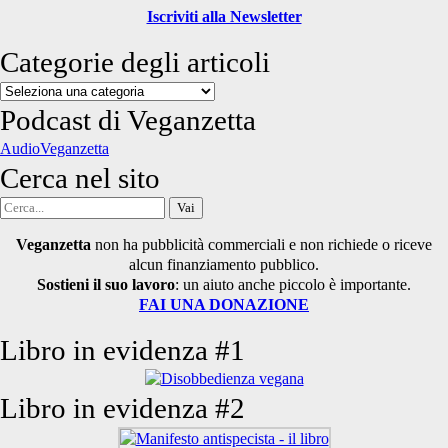
Iscriviti alla Newsletter
Categorie degli articoli
Categorie
degli
Podcast di Veganzetta
articoli
AudioVeganzetta
Cerca nel sito
Cerca
per:
Veganzetta
non ha pubblicità commerciali e non richiede o riceve
alcun finanziamento pubblico.
Sostieni il suo lavoro
: un aiuto anche piccolo è importante.
FAI UNA DONAZIONE
Libro in evidenza #1
Libro in evidenza #2