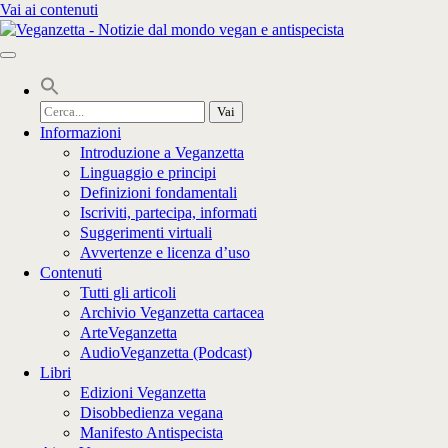
Vai ai contenuti
Cerca
per:
Informazioni
Introduzione a Veganzetta
Linguaggio e principi
Definizioni fondamentali
Iscriviti, partecipa, informati
Suggerimenti virtuali
Avvertenze e licenza d’uso
Contenuti
Tutti gli articoli
Archivio Veganzetta cartacea
ArteVeganzetta
AudioVeganzetta (Podcast)
Libri
Edizioni Veganzetta
Disobbedienza vegana
Manifesto Antispecista