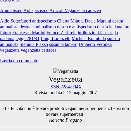
sinistra
Animalismo
Antispecismo
Articoli Veganzetta cartacea
offensiva
della
Aldo Sottofattori
antispecismo
Charta Minuta
Dacia Maraini
destra
destra
animalista
destra e animalismo
destra e antispecismo
destra italiana
fare
“animalista”
futuro
Francesca Martini
Franco Zeffirelli
infiltrazioni fasciste
la
padania
legge 281/91
Luigi Lorenzetti
Michela Brambilla
sinistra
animalista
Stefania Piazzo
susanna tamaro
Umberto Veronesi
veganzetta
veganzetta cartacea
Lascia un commento
Primary
Veganzetta
ISSN 2284-094X
Rivista fondata il 15 maggio 2007
Sidebar
«La felicità non è trovare prodotti vegani nei supermercati, bensì non
trovare supermercati»
Adriano Fragano