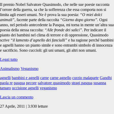
Il premio Nobel Salvatore Quasimodo, che nelle sue poesie racconta
l’orrore della guerra, sa che la sofferenza che essa comporta non si
limita agli esseri umani. Ne è prova la sua poesia:
“O miei dolci
animali”
, facente parte della raccolta
“Giorno dopo giorno”.
Ogni
anno, nel periodo antecedente la Pasqua, mi torna in mente un’altra sua
poesia della stessa raccolta:
“Alle fronde dei salici”
. Per indicare il
pianto dei bambini nel clima di terrore e di oppressione, Quasimodo
scrive
“il lamento d’agnello dei fanciulli”
e ha ragione perché bambini
e agnelli hanno un pianto simile e sono entrambi simbolo di innocenza
e sacrificio. Sono cuccioli: gli uni umani, gli altri non umani.
La
Leggi tutto
loro
Animalismo
Veganismo
vita
per
agnelli
bambini e agnelli
carne
carne agnello
curzio malaparte
Gandhi
la
paola re
pasqua
pecore
salvatore quasimodo
stragi pasqua
susanna
nostra
tamaro
uccisione agnelli
veganismo
festa
Lascia un commento
27 Aprile, 2011 | 3.930 letture