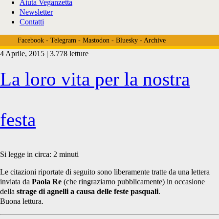
Aiuta Veganzetta
Newsletter
Contatti
Facebook
-
Telegram
-
Mastodon
-
Bluesky
-
Archive
4 Aprile, 2015 | 3.778 letture
Tag:
La loro vita per la nostra
<span>susanna
festa
tamaro</span>
Si legge in circa:
2
minuti
Le citazioni riportate di seguito sono liberamente tratte da una lettera
inviata da
Paola Re
(che ringraziamo pubblicamente) in occasione
della
strage di agnelli a causa delle feste pasquali
.
Buona lettura.