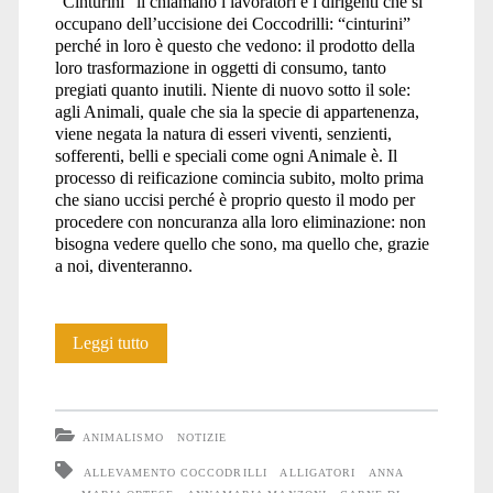
“Cinturini” li chiamano i lavoratori e i dirigenti che si
occupano dell’uccisione dei Coccodrilli: “cinturini”
perché in loro è questo che vedono: il prodotto della
loro trasformazione in oggetti di consumo, tanto
pregiati quanto inutili. Niente di nuovo sotto il sole:
agli Animali, quale che sia la specie di appartenenza,
viene negata la natura di esseri viventi, senzienti,
sofferenti, belli e speciali come ogni Animale è. Il
processo di reificazione comincia subito, molto prima
che siano uccisi perché è proprio questo il modo per
procedere con noncuranza alla loro eliminazione: non
bisogna vedere quello che sono, ma quello che, grazie
a noi, diventeranno.
COCCODRILLI,
Leggi tutto
non
CROCOBURGER
ANIMALISMO
NOTIZIE
ALLEVAMENTO COCCODRILLI
ALLIGATORI
ANNA