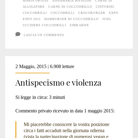
MARIA ORTESE
ANNAMARIA MANZONI
CARNE DI
ALLIGATORE
CARNE DI COCCODRILLO
CINTURINI
COCCODRILLI
COCCODRILLI
CROCOBURGER
EXPO
EXPO 2015
HAMBURGER DI COCCODRILLO
JUNG
UCCIDERE COCCODRILLI
ZIMBABWE
LASCIA UN COMMENTO
2 Maggio, 2015 | 6.908 letture
Antispecismo e violenza
Si legge in circa:
3
minuti
Commento privato ricevuto in data 1 maggio 2015:
Mi piacerebbe conoscere la vostra posizione
circa i fatti accaduti nella giornata odierna
(vista la partecipazione di numerosi vegan e