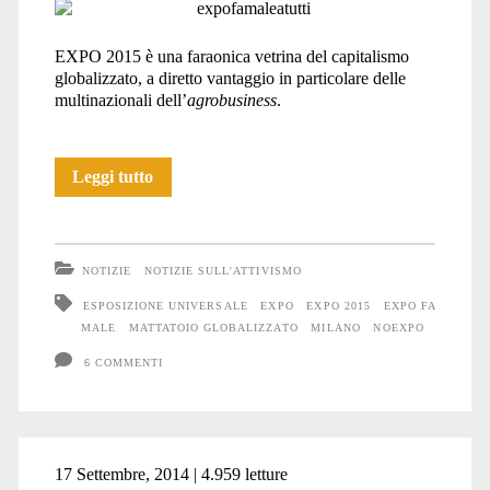
EXPO 2015 è una faraonica vetrina del capitalismo
globalizzato, a diretto vantaggio in particolare delle
multinazionali dell’
agrobusiness
.
EXPO
Leggi tutto
fa
male
NOTIZIE
NOTIZIE SULL'ATTIVISMO
a
ESPOSIZIONE UNIVERSALE
EXPO
EXPO 2015
EXPO FA
MALE
MATTATOIO GLOBALIZZATO
MILANO
NOEXPO
tutti
6 COMMENTI
17 Settembre, 2014 | 4.959 letture