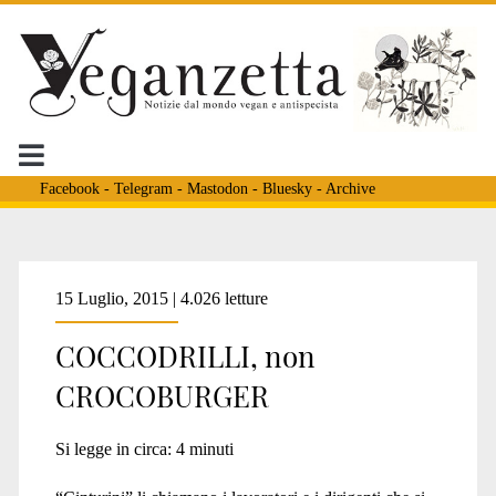
Facebook
-
Telegram
-
Mastodon
-
Bluesky
-
Archive
Tag:
15 Luglio, 2015 | 4.026 letture
COCCODRILLI, non
<span>expo</span>
CROCOBURGER
Si legge in circa:
4
minuti