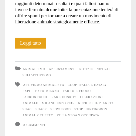
raggiunti determinati risultati e quali fattori hanno
invece fermato alcune lotte: la presentazione tenterà di
offrire spunti per tornare a creare un movimento di
liberazione animale strategicamente efficace.
Jake
Leggi tutto
Conroy
degli
ANIMALISMO
APPUNTAMENTI
NOTIZIE
NOTIZIE
SHAC
SULL'ATTIVISMO
ATTIVISMO ANIMALISTA
COOP ITALIA E EATALY
7
EXPO
EXPO MILANO
FARRO E FUOCO
a
FARRO&FUOCO
JAKE CONROY
LIBERAZIONE
ANIMALE
MILANO EXPO 2015
NUTRIRE IL PIANETA
Milano
SHAC
SHAC7
SLOW FOOD
STOP HUNTINGDON
ANIMAL CRUELTY
VILLA VEGAN OCCUPATA
3 COMMENTI