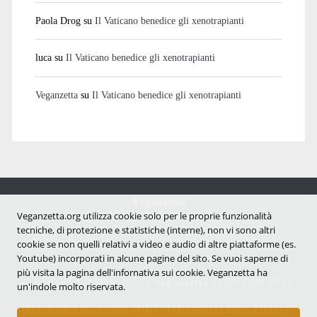
Paola Drog
su
Il Vaticano benedice gli xenotrapianti
luca
su
Il Vaticano benedice gli xenotrapianti
Veganzetta
su
Il Vaticano benedice gli xenotrapianti
Veganzetta
Notizie dal mondo vegan e antispecista
Veganzetta.org utilizza cookie solo per le proprie funzionalità
tecniche, di protezione e statistiche (interne), non vi sono altri
cookie se non quelli relativi a video e audio di altre piattaforme (es.
Youtube) incorporati in alcune pagine del sito. Se vuoi saperne di
più visita la pagina dell'infornativa sui cookie. Veganzetta ha
Copyright © 2007 - 2026 |
Veganzetta
ISSN 2284-094X
un'indole molto riservata.
Informativa sui cookie (UE)
|
Informativa sulla Privacy
|