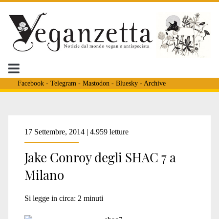
Facebook
-
Telegram
-
Mastodon
-
Bluesky
-
Archive
Tag:
17 Settembre, 2014 | 4.959 letture
Jake Conroy degli SHAC 7 a
<span>farro
Milano
e
Si legge in circa:
2
minuti