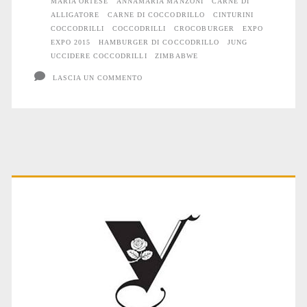
MARIA ORTESE
ANNAMARIA MANZONI
CARNE DI
ALLIGATORE
CARNE DI COCCODRILLO
CINTURINI
COCCODRILLI
COCCODRILLI
CROCOBURGER
EXPO
EXPO 2015
HAMBURGER DI COCCODRILLO
JUNG
UCCIDERE COCCODRILLI
ZIMBABWE
LASCIA UN COMMENTO
Primary
Sidebar