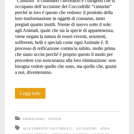
“Cinturini” li chiamano i lavoratori e i dirigenti che si
occupano dell’uccisione dei Coccodrilli: “cinturini”
perché in loro è questo che vedono: il prodotto della
loro trasformazione in oggetti di consumo, tanto
pregiati quanto inutili. Niente di nuovo sotto il sole:
agli Animali, quale che sia la specie di appartenenza,
viene negata la natura di esseri viventi, senzienti,
sofferenti, belli e speciali come ogni Animale è. Il
processo di reificazione comincia subito, molto prima
che siano uccisi perché è proprio questo il modo per
procedere con noncuranza alla loro eliminazione: non
bisogna vedere quello che sono, ma quello che, grazie
a noi, diventeranno.
COCCODRILLI,
Leggi tutto
non
CROCOBURGER
ANIMALISMO
NOTIZIE
ALLEVAMENTO COCCODRILLI
ALLIGATORI
ANNA