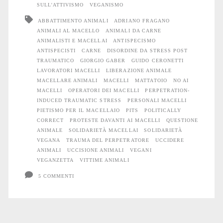
per
SULL'ATTIVISMO
VEGANISMO
ABBATTIMENTO ANIMALI
ADRIANO FRAGANO
il
ANIMALI AL MACELLO
ANIMALI DA CARNE
macellaio
ANIMALISTI E MACELLAI
ANTISPECISMO
ANTISPECISTI
CARNE
DISORDINE DA STRESS POST
TRAUMATICO
GIORGIO GABER
GUIDO CERONETTI
LAVORATORI MACELLI
LIBERAZIONE ANIMALE
MACELLARE ANIMALI
MACELLI
MATTATOIO
NO AI
MACELLI
OPERATORI DEI MACELLI
PERPETRATION-
INDUCED TRAUMATIC STRESS
PERSONALI MACELLI
PIETISMO PER IL MACELLAIO
PITS
POLITICALLY
CORRECT
PROTESTE DAVANTI AI MACELLI
QUESTIONE
ANIMALE
SOLIDARIETÀ MACELLAI
SOLIDARIETÀ
VEGANA
TRAUMA DEL PERPETRATORE
UCCIDERE
ANIMALI
UCCISIONE ANIMALI
VEGANI
VEGANZETTA
VITTIME ANIMALI
5 COMMENTI