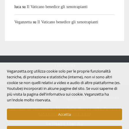
luca
su
Il Vaticano benedice gli xenotrapianti
Veganzetta
su
Il Vaticano benedice gli xenotrapianti
Veganzetta
Notizie dal mondo vegan e antispecista
Veganzetta.org utilizza cookie solo per le proprie funzionalità
tecniche, di protezione e statistiche (interne), non vi sono altri
cookie se non quelli relativi a video e audio di altre piattaforme (es.
Youtube) incorporati in alcune pagine del sito. Se vuoi saperne di
più visita la pagina dell'infornativa sui cookie. Veganzetta ha
Copyright © 2007 - 2026 |
Veganzetta
ISSN 2284-094X
un'indole molto riservata.
Informativa sui cookie (UE)
|
Informativa sulla Privacy
|
Avvertenze e Licenza d'uso
Accetta
ANIMALI LIBERI!