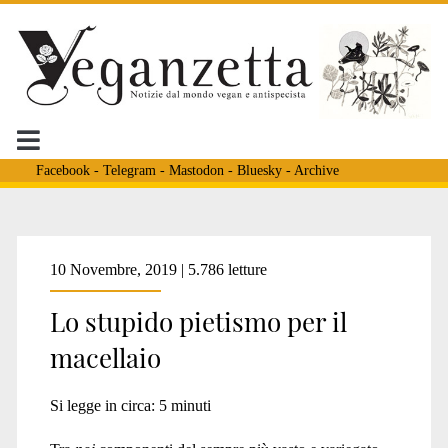
Facebook
-
Telegram
-
Mastodon
-
Bluesky
-
Archive
Tag:
10 Novembre, 2019 | 5.786 letture
Lo stupido pietismo per il
<span>solidarietà
macellaio
macellai</span>
Si legge in circa:
5
minuti