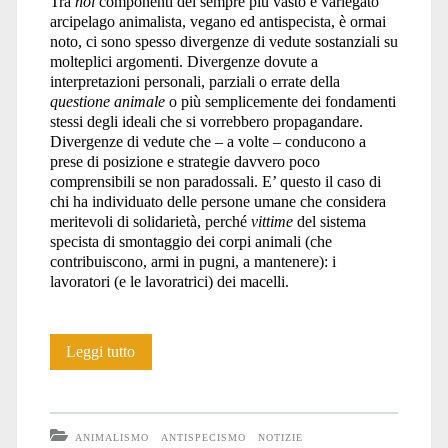
Tra
noi
componenti del sempre più vasto e variegato
arcipelago animalista, vegano ed antispecista, è ormai
noto, ci sono spesso divergenze di vedute sostanziali su
molteplici argomenti. Divergenze dovute a
interpretazioni personali, parziali o errate della
questione animale
o più semplicemente dei fondamenti
stessi degli ideali che si vorrebbero propagandare.
Divergenze di vedute che – a volte – conducono a
prese di posizione e strategie davvero poco
comprensibili se non paradossali. E’ questo il caso di
chi ha individuato delle persone umane che considera
meritevoli di solidarietà, perché
vittime
del sistema
specista di smontaggio dei corpi animali (che
contribuiscono, armi in pugni, a mantenere): i
lavoratori (e le lavoratrici) dei macelli.
Lo
Leggi tutto
stupido
pietismo
ANIMALISMO
ANTISPECISMO
NOTIZIE