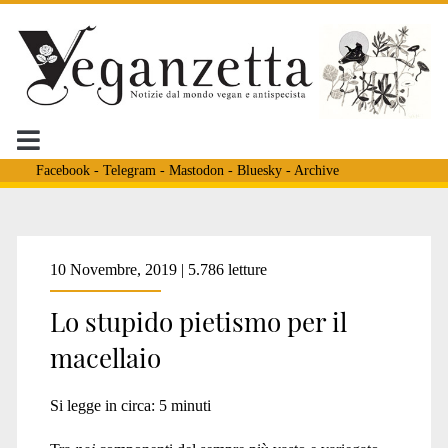
Facebook
-
Telegram
-
Mastodon
-
Bluesky
-
Archive
Tag:
10 Novembre, 2019 | 5.786 letture
Lo stupido pietismo per il
<span>pietismo
macellaio
per
Si legge in circa:
5
minuti