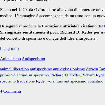
e
Siamo nel 1970, da Oxford parte alla volta di numerose univer
medico. L’immagine è accompagnata da un testo con un nuovo e
specismo</span>
Di seguito si propone la
traduzione ufficiale in italiano
del
Si ringrazia sentitamente il prof. Richard D. Ryder
per av
del concetto di specismo e dunque dell’idea antispecista.
La
Leggi tutto
nascita
Animalismo
Antispecismo
del
termine
animal liberation
antispecismo
antivivisezionismo
darwin
Da
“specismo”
primo volantino su specismo
Richard D. Ryder
Richard Ryde
specismo
traduzione Ryder
volantino antispecismo
volantino
4 Commenti