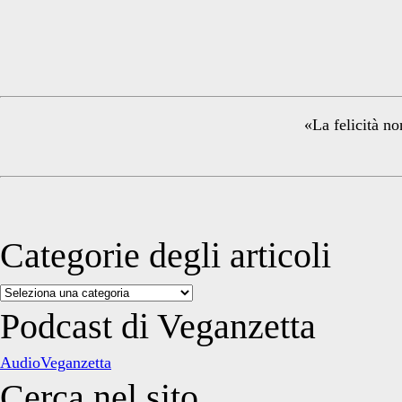
Primary
Sidebar
«La felicità no
Categorie degli articoli
Categorie
degli
Podcast di Veganzetta
articoli
AudioVeganzetta
Cerca nel sito