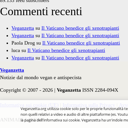
89.133 feed subscribers
Commenti recenti
Veganzetta
su
Il Vaticano benedice gli xenotrapianti
Veganzetta
su
Il Vaticano benedice gli xenotrapianti
Paola Drog
su
Il Vaticano benedice gli xenotrapianti
luca
su
Il Vaticano benedice gli xenotrapianti
Veganzetta
su
Il Vaticano benedice gli xenotrapianti
Veganzetta
Notizie dal mondo vegan e antispecista
Copyright © 2007 - 2026 |
Veganzetta
ISSN 2284-094X
Informativa sui cookie (UE)
|
Informativa sulla Privacy
|
Avve
Veganzetta.org utilizza cookie solo per le proprie funzionalità te
non quelli relativi a video e audio di altre piattaforme (es. Youtu
ANIMALI LIBERI!
la pagina dell'infornativa sui cookie. Veganzetta ha un'indole mo