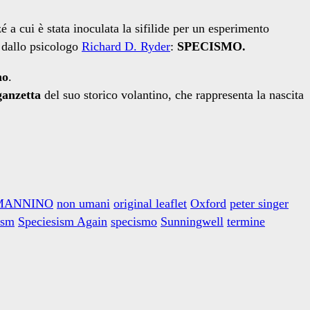
a cui è stata inoculata la sifilide per un esperimento
 dallo psicologo
Richard D. Ryder
:
SPECISMO.
no
.
ganzetta
del suo storico volantino, che rappresenta la nascita
MANNINO
non umani
original leaflet
Oxford
peter singer
ism
Speciesism Again
specismo
Sunningwell
termine