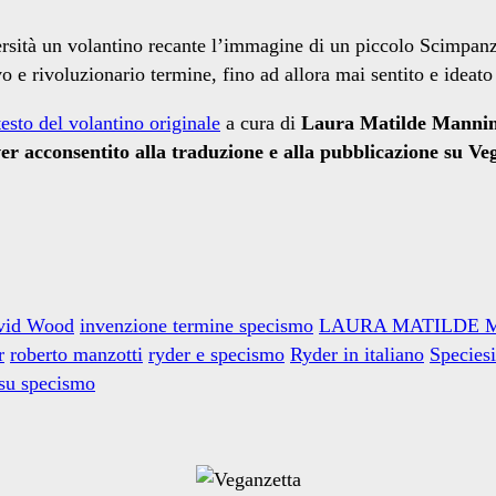
sità un volantino recante l’immagine di un piccolo Scimpanzé 
 rivoluzionario termine, fino ad allora mai sentito e ideato
testo del volantino originale
a cura di
Laura Matilde Manni
er acconsentito alla traduzione e alla pubblicazione su Ve
vid Wood
invenzione termine specismo
LAURA MATILDE 
r
roberto manzotti
ryder e specismo
Ryder in italiano
Species
 su specismo