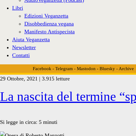
Libri
Edizioni Veganzetta
Disobbedienza vegana
Manifesto Antispecista
Aiuta Veganzetta
Newsletter
Contatti
Facebook
-
Telegram
-
Mastodon
-
Bluesky
-
Archive
29 Ottobre, 2021 | 3.915 letture
Tag:
La nascita del termine “
<span>ryder
Si legge in circa:
5
minuti