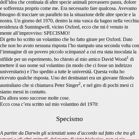
dell’idea che centinaia di altre specie animali provassero paura, dolore
e sofferenza proprio come me. Era necessario fare qualcosa. Avevamo
bisogno di tracciare un parallelo tra la situazione delle altre specie e la
nostra. Un giorno del 1970, dentro la mia vasca da bagno nella vecchia
residenza di Sunningwell, vicino Oxford, ecco che mi è venuto in
mente all’improvviso: SPECISMO!
Di getto ho scritto un volantino che ho fatto girare per Oxford. Dato
che non ho avuto nessuna risposta l’ho stampato una seconda volta con
l’immagine di un povero piccolo scimpanzé a cui era stata inoculata la
1
sifilide per un esperimento, ho chiesto al mio amico David Wood
di
mettere il suo nome sul volantino (in modo che ci fosse un indirizzo
universitario) e l’ho spedito a tutte le università. Questa volta ho
ricevuto qualche risposta. Uno dei destinatari era un giovane filosofo
2
australiano che si chiamava Peter Singer
, e nel giro di pochi mesi ci
siamo messi in contatto.
Da allora sono successe molte cose.
Ecco cosa c’era scritto sul mio volantino del 1970:
Specismo
A partire da Darwin gli scienziati sono d’accordo sul fatto che tra gli