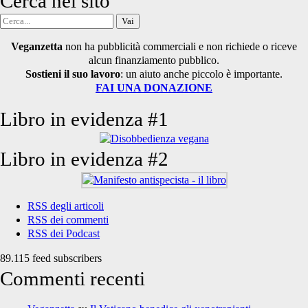
Cerca nel sito
Cerca
per:
Veganzetta
non ha pubblicità commerciali e non richiede o riceve
alcun finanziamento pubblico.
Sostieni il suo lavoro
: un aiuto anche piccolo è importante.
FAI UNA DONAZIONE
Libro in evidenza #1
Libro in evidenza #2
RSS degli articoli
RSS dei commenti
RSS dei Podcast
89.115 feed subscribers
Commenti recenti