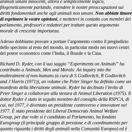
animali umani innocenti, allora è semplicemente logico,
filogeneticamente parlando, estendere le nostre preoccupazioni sui
diritti fondamentali anche agli animali non umani.
Non abbiate timore
di esprimere le vostre opinioni
, e mettetevi in contatto con membri del
parlamento, professori e redattori per trattare questo argomento
morale di crescente importanza.
Adesso dobbiamo provare a portare l’argomento contro il pregiudizio
dello specismo al resto del mondo, in particolar modo nei nuovi centri
del potere economico come l’India, il Brasile e la Cina.
Richard D. Ryder, con il suo saggio “Experiments on Animals” ha
contribuito a
Animals, Men and Morals: An inquiry into the
maltreatment of non-humans
(a cura di S Godlovitch, R Godlovitch
and J Harris (1971)), un volume che Peter Singer ha definito come un
manifesto della liberazione animale. Ryder ha declinato l’invito di
Peter Singer a collaborare alla stesura di
Animal Liberation
(1975). Il
dottor Ryder è stato in seguito membro del consiglio della RSPCA, di
cui, nel 1977, è diventato un presidente controverso e innovatore nel
1977. È stato presidente del Liberal Democrats Animal Welfare
Group, per due volte si è candidato al Parlamento, ha fondato
Eurogroup (il principale gruppo di pressione e di coordinamento per
quanto riguarda i diritti degli animali nella Comunità Europea) ed è