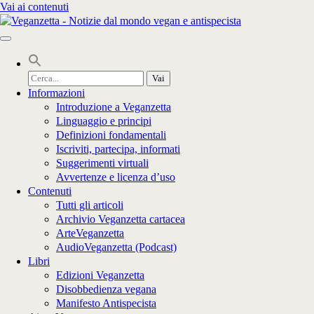
Vai ai contenuti
Cerca
per:
Informazioni
Introduzione a Veganzetta
Linguaggio e principi
Definizioni fondamentali
Iscriviti, partecipa, informati
Suggerimenti virtuali
Avvertenze e licenza d’uso
Contenuti
Tutti gli articoli
Archivio Veganzetta cartacea
ArteVeganzetta
AudioVeganzetta (Podcast)
Libri
Edizioni Veganzetta
Disobbedienza vegana
Manifesto Antispecista