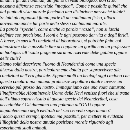
umani e gli altri animali, dal punto di vista biologico, non ci sia
nessuna differenza essenziale “magica”. Come è possibile quindi che
dal punto di vista morale facciamo una distinzione pressoché totale?
Se tutti gli organismi fanno parte di un continuum fisico, allora
dovremmo anche far parte dello stesso continuum morale.
La parola “specie”, come anche la parola “razza”, non si lascia
definire con precisione. I leoni e le tigri possono dar vita a degli ibridi.
A breve, in speciali condizioni di laboratorio, si potrebbe finire col
dimostrare che è possibile fare accoppiare un gorilla con un professore
di biologia: all’irsuta progenie saranno riservate delle gabbie oppure
delle culle?
Siamo soliti descrivere l’uomo di Neanderthal come una specie
diversa dalla nostra, particolarmente dotata per sopravvivere alle
condizioni dell’era glaciale. Eppure molti archeologi oggi credono che
questa creatura non umana praticasse sepolture rituali e avesse un
cervello più grosso del nostro. Immaginiamo che una volta catturato
l’inafferrabile Abominevole Uomo delle Nevi venisse fuori che si tratta
dell’ultimo sopravvissuto di questa specie dei Neanderthal, cosa
accadrebbe? Gli daremmo una poltrona all’ONU oppure
impianteremmo degli elettrodi nel suo cervello superumano?
Faccio questi esempi, ipotetici ma possibili, per mettere in evidenza
l’illogicità della nostra attuale posizione morale riguardo agli
esperimenti sugli animali.