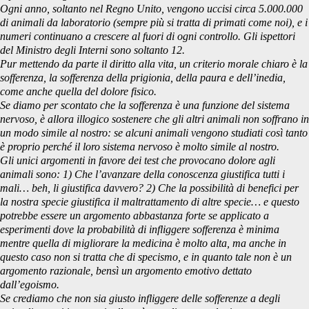
Ogni anno, soltanto nel Regno Unito, vengono uccisi circa 5.000.000
di animali da laboratorio (sempre più si tratta di primati come noi), e i
numeri continuano a crescere al fuori di ogni controllo. Gli ispettori
del Ministro degli Interni sono soltanto 12.
Pur mettendo da parte il diritto alla vita, un criterio morale chiaro è la
sofferenza, la sofferenza della prigionia, della paura e dell’inedia,
come anche quella del dolore fisico.
Se diamo per scontato che la sofferenza è una funzione del sistema
nervoso, è allora illogico sostenere che gli altri animali non soffrano in
un modo simile al nostro: se alcuni animali vengono studiati così tanto
è proprio perché il loro sistema nervoso è molto simile al nostro.
Gli unici argomenti in favore dei test che provocano dolore agli
animali sono: 1) Che l’avanzare della conoscenza giustifica tutti i
mali… beh, li giustifica davvero? 2) Che la possibilità di benefici per
la nostra specie giustifica il maltrattamento di altre specie… e questo
potrebbe essere un argomento abbastanza forte se applicato a
esperimenti dove la probabilità di infliggere sofferenza è minima
mentre quella di migliorare la medicina è molto alta, ma anche in
questo caso non si tratta che di specismo, e in quanto tale non è un
argomento razionale, bensì un argomento emotivo dettato
dall’egoismo.
Se crediamo che non sia giusto infliggere delle sofferenze a degli