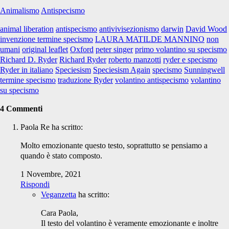
Animalismo
Antispecismo
animal liberation
antispecismo
antivivisezionismo
darwin
David Wood
invenzione termine specismo
LAURA MATILDE MANNINO
non
umani
original leaflet
Oxford
peter singer
primo volantino su specismo
Richard D. Ryder
Richard Ryder
roberto manzotti
ryder e specismo
Ryder in italiano
Speciesism
Speciesism Again
specismo
Sunningwell
termine specismo
traduzione Ryder
volantino antispecismo
volantino
su specismo
4 Commenti
Paola Re
ha scritto:
Molto emozionante questo testo, soprattutto se pensiamo a
quando è stato composto.
1 Novembre, 2021
Rispondi
Veganzetta
ha scritto:
Cara Paola,
Il testo del volantino è veramente emozionante e inoltre