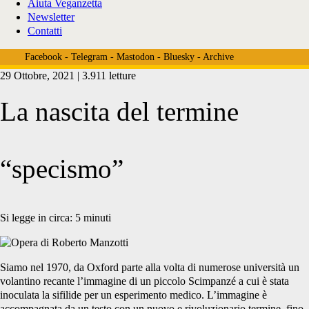
Aiuta Veganzetta
Newsletter
Contatti
Facebook
-
Telegram
-
Mastodon
-
Bluesky
-
Archive
29 Ottobre, 2021 | 3.911 letture
La nascita del termine
“specismo”
Si legge in circa:
5
minuti
Siamo nel 1970, da Oxford parte alla volta di numerose università un
volantino recante l’immagine di un piccolo Scimpanzé a cui è stata
inoculata la sifilide per un esperimento medico. L’immagine è
accompagnata da un testo con un nuovo e rivoluzionario termine, fino