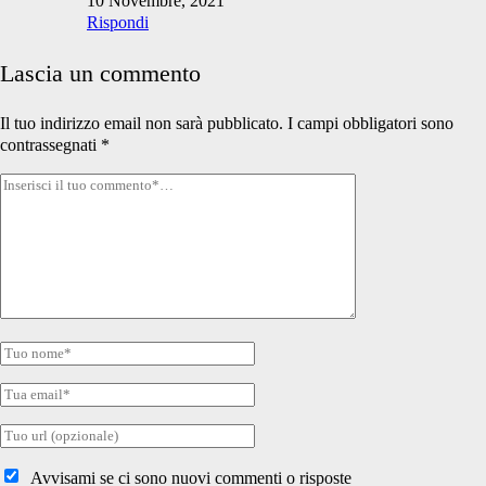
10 Novembre, 2021
Rispondi
Lascia un commento
Il tuo indirizzo email non sarà pubblicato.
I campi obbligatori sono
contrassegnati
*
Tuo
commento
Tuo
nome
Tua
email
Tuo
sito
internet
Avvisami se ci sono nuovi commenti o risposte