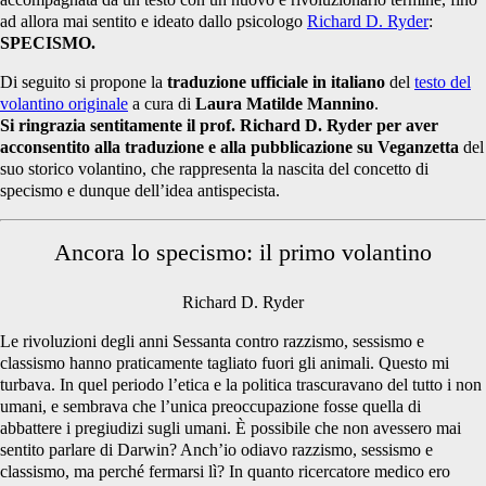
ad allora mai sentito e ideato dallo psicologo
Richard D. Ryder
:
SPECISMO.
Di seguito si propone la
traduzione ufficiale in italiano
del
testo del
volantino originale
a cura di
Laura Matilde Mannino
.
Si ringrazia sentitamente il prof. Richard D. Ryder
per aver
acconsentito alla traduzione e alla pubblicazione su Veganzetta
del
suo storico volantino, che rappresenta la nascita del concetto di
specismo e dunque dell’idea antispecista.
Ancora lo specismo: il primo volantino
Richard D. Ryder
Le rivoluzioni degli anni Sessanta contro razzismo, sessismo e
classismo hanno praticamente tagliato fuori gli animali. Questo mi
turbava. In quel periodo l’etica e la politica trascuravano del tutto i non
umani, e sembrava che l’unica preoccupazione fosse quella di
abbattere i pregiudizi sugli umani. È possibile che non avessero mai
sentito parlare di Darwin? Anch’io odiavo razzismo, sessismo e
classismo, ma perché fermarsi lì? In quanto ricercatore medico ero