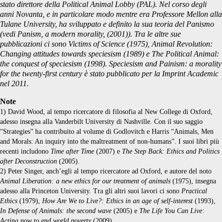
stato direttore della Political Animal Lobby (PAL). Nel corso degli
anni Novanta, e in particolare modo mentre era Professore Mellon alla
Tulane University, ha sviluppato e definito la sua teoria del Panismo
(vedi
Panism, a modern morality
, (2001)). Tra le altre sue
pubblicazioni ci sono
Victims of Science
(1975),
Animal Revolution:
Changing attitudes towards speciesism
(1989) e
The Political Animal:
the conquest of speciesism
(1998).
Speciesism and Painism: a morality
for the twenty-first century
è stato pubblicato per la Imprint Academic
nel 2011.
Note
1) David Wood, al tempo ricercatore di filosofia al New College di Oxford,
adesso insegna alla Vanderbilt University di Nashville. Con il suo saggio
“Strategies” ha contribuito al volume di Godlovitch e Harris “Animals, Men
and Morals: An inquiry into the maltreatment of non-humans”. I suoi libri più
recenti includono
Time after Time
(2007) e
The Step Back: Ethics and Politics
after Deconstruction
(2005).
2) Peter Singer, anch’egli al tempo ricercatore ad Oxford, e autore del noto
Animal Liberation: a new ethics for our treatment of animals
(1975), insegna
adesso alla Princeton University. Tra gli altri suoi lavori ci sono
Practical
Ethics
(1979),
How Are We to Live?: Ethics in an age of self-interest
(1993),
In Defense of Animals: the second wave
(2005) e
The Life You Can Live:
Acting now to end world poverty
(2009).