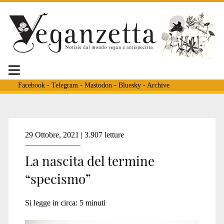
Facebook
-
Telegram
-
Mastodon
-
Bluesky
-
Archive
Tag:
29 Ottobre, 2021 | 3.907 letture
La nascita del termine
<span>invenzione
“specismo”
termine
Si legge in circa:
5
minuti