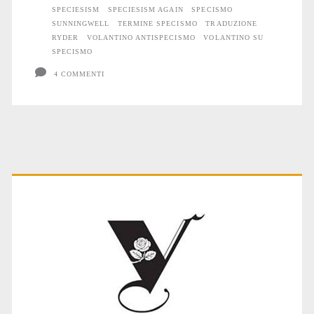
SPECIESISM
SPECIESISM AGAIN
SPECISMO
SUNNINGWELL
TERMINE SPECISMO
TRADUZIONE
RYDER
VOLANTINO ANTISPECISMO
VOLANTINO SU
SPECISMO
4 COMMENTI
Primary
Sidebar