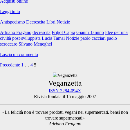
Acquisti online
Decrescita
Leggi tutto
ed
Antispecismo
Decrescita
Libri
Notizie
antispecismo:
un
Adriano Fragano
decrescita
Fritjof Capra
Gianni Tamino
Idee per una
dialogo
civiltà post-sviluppista
Lucia Tamai
Notizie
paolo cacciari
paolo
possibile?
scroccaro
Silvano Meneghel
Lascia un commento
Precedente
1
…
4
5
Paginazione
degli
Primary
Veganzetta
articoli
ISSN 2284-094X
Rivista fondata il 15 maggio 2007
Sidebar
«La felicità non è trovare prodotti vegani nei supermercati, bensì non
trovare supermercati»
Adriano Fragano