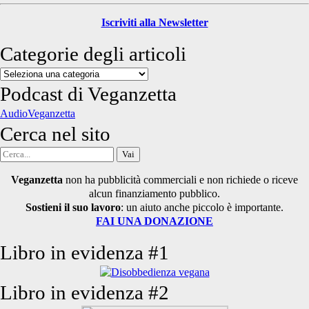
Iscriviti alla Newsletter
Categorie degli articoli
Categorie
degli
Podcast di Veganzetta
articoli
AudioVeganzetta
Cerca nel sito
Cerca
per:
Veganzetta
non ha pubblicità commerciali e non richiede o riceve
alcun finanziamento pubblico.
Sostieni il suo lavoro
: un aiuto anche piccolo è importante.
FAI UNA DONAZIONE
Libro in evidenza #1
Libro in evidenza #2