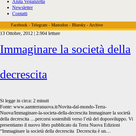
Aiuta Veganzetta
Newsletter
Contatti
Facebook
-
Telegram
-
Mastodon
-
Bluesky
-
Archive
13 Ottobre, 2012 | 2.904 letture
Tag:
Immaginare la società della
<span>paolo
decrescita
scroccaro</span>
Si legge in circa:
2
minuti
Fonte: www.aamterranuova.it/Novita-dal-mondo-Terra-
Nuova/Immaginare-la-societa-della-decrescita Immaginare la società
della decrescita …percorsi sostenibili verso l’età del doposviluppo. Vi
presentiamo il nuovo libro pubblicato da Terra Nuova Edizioni
“Immaginare la società della decrescita Decrescita è un…