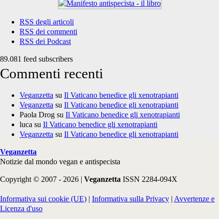
RSS degli articoli
RSS dei commenti
RSS dei Podcast
89.081 feed subscribers
Commenti recenti
Veganzetta
su
Il Vaticano benedice gli xenotrapianti
Veganzetta
su
Il Vaticano benedice gli xenotrapianti
Paola Drog
su
Il Vaticano benedice gli xenotrapianti
luca
su
Il Vaticano benedice gli xenotrapianti
Veganzetta
su
Il Vaticano benedice gli xenotrapianti
Veganzetta
Notizie dal mondo vegan e antispecista
Copyright © 2007 - 2026 |
Veganzetta
ISSN 2284-094X
Informativa sui cookie (UE)
|
Informativa sulla Privacy
|
Avvertenze e
Licenza d'uso