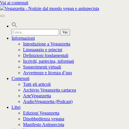
Vai ai contenuti
Cerca
per:
Informazioni
Introduzione a Veganzetta
Linguaggio e principi
Definizioni fondamentali
Iscriviti, partecipa, informati
Suggerimenti virtuali
Avvertenze e licenza d’uso
Contenuti
Tutti gli articoli
Archivio Veganzetta cartacea
ArteVeganzetta
AudioVeganzetta (Podcast)
Libri
Edizioni Veganzetta
Disobbedienza vegana
Manifesto Antispecista