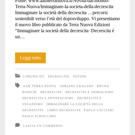
Fonte: www.aamterranuova.it/Novita-dal-mondo-
Terra-Nuova/Immaginare-la-societa-della-decrescita
antispecismo</span>
Immaginare la società della decrescita …percorsi
sostenibili verso l’età del doposviluppo. Vi presentiamo
il nuovo libro pubblicato da Terra Nuova Edizioni
“Immaginare la società della decrescita Decrescita è
un…
Immaginare
Leggi tutto
la
COMUNICATI
DECRESCITA
NOTIZIE
società
AAM TERRA NUOVA
ADRIANO FRAGANO
BRUNA
della
BIANCHI
DECRESCITA
DECRESCITA E ANIMALISMO
DECRESCITA E ANTISPECISMO
DECRESCITA E
decrescita
VEGANISMO
IMMAGINARE LA SOCIETÀ DELLA
DECRESCITA
LIBRO DECRESCITA
PAOLO CACCIARI
PAOLO SCROCCARO
LASCIA UN COMMENTO