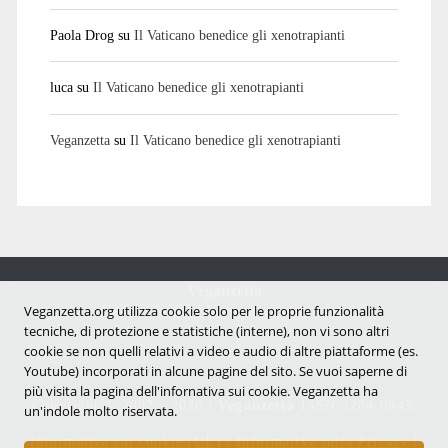
Paola Drog
su
Il Vaticano benedice gli xenotrapianti
luca
su
Il Vaticano benedice gli xenotrapianti
Veganzetta
su
Il Vaticano benedice gli xenotrapianti
Veganzetta
Notizie dal mondo vegan e antispecista
Veganzetta.org utilizza cookie solo per le proprie funzionalità
tecniche, di protezione e statistiche (interne), non vi sono altri
cookie se non quelli relativi a video e audio di altre piattaforme (es.
Youtube) incorporati in alcune pagine del sito. Se vuoi saperne di
più visita la pagina dell'infornativa sui cookie. Veganzetta ha
Copyright © 2007 - 2026 |
Veganzetta
ISSN 2284-094X
un'indole molto riservata.
Informativa sui cookie (UE)
|
Informativa sulla Privacy
|