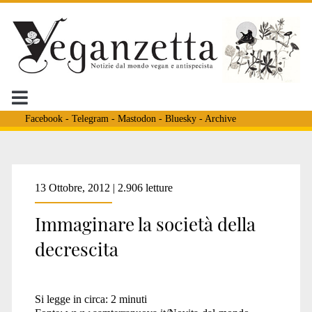
Facebook
-
Telegram
-
Mastodon
-
Bluesky
-
Archive
Tag:
13 Ottobre, 2012 | 2.906 letture
Immaginare la società della
<span>decrescita
decrescita
e
Si legge in circa:
2
minuti