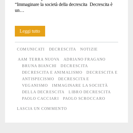
“Immaginare la società della decrescita Decrescita è
un…
Immaginare
Leggi tutto
la
COMUNICATI
DECRESCITA
NOTIZIE
società
AAM TERRA NUOVA
ADRIANO FRAGANO
della
BRUNA BIANCHI
DECRESCITA
DECRESCITA E ANIMALISMO
DECRESCITA E
decrescita
ANTISPECISMO
DECRESCITA E
VEGANISMO
IMMAGINARE LA SOCIETÀ
DELLA DECRESCITA
LIBRO DECRESCITA
PAOLO CACCIARI
PAOLO SCROCCARO
LASCIA UN COMMENTO