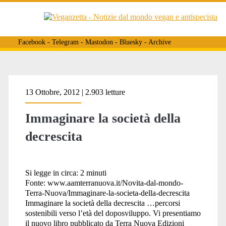
Facebook
-
Telegram
-
Mastodon
-
Bluesky
-
Archive
Tag:
13 Ottobre, 2012 | 2.903 letture
Immaginare la società della
<span>decrescita
decrescita
e
Si legge in circa:
2
minuti
Fonte: www.aamterranuova.it/Novita-dal-mondo-
Terra-Nuova/Immaginare-la-societa-della-decrescita
veganismo</span>
Immaginare la società della decrescita …percorsi
sostenibili verso l’età del doposviluppo. Vi presentiamo
il nuovo libro pubblicato da Terra Nuova Edizioni