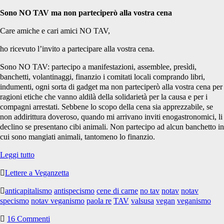
Sono NO TAV ma non parteciperò alla vostra cena
Care amiche e cari amici NO TAV,
ho ricevuto l’invito a partecipare alla vostra cena.
Sono NO TAV: partecipo a manifestazioni, assemblee, presìdi,
banchetti, volantinaggi, finanzio i comitati locali comprando libri,
indumenti, ogni sorta di gadget ma non parteciperò alla vostra cena per
ragioni etiche che vanno aldilà della solidarietà per la causa e per i
compagni arrestati. Sebbene lo scopo della cena sia apprezzabile, se
non addirittura doveroso, quando mi arrivano inviti enogastronomici, li
declino se presentano cibi animali. Non partecipo ad alcun banchetto in
cui sono mangiati animali, tantomeno lo finanzio.
Sono
Leggi tutto
NO
Lettere a Veganzetta
TAV
ma
anticapitalismo
antispecismo
cene di carne
no tav
notav
notav
non
specismo
notav veganismo
paola re
TAV
valsusa
vegan
veganismo
parteciperò
alla
16 Commenti