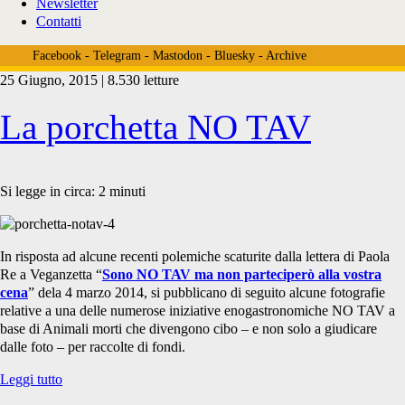
Newsletter
Contatti
Facebook
-
Telegram
-
Mastodon
-
Bluesky
-
Archive
25 Giugno, 2015 | 8.530 letture
Tag:
La porchetta NO TAV
<span>notav
Si legge in circa:
2
minuti
specismo</span>
In risposta ad alcune recenti polemiche scaturite dalla lettera di Paola
Re a Veganzetta “
Sono NO TAV ma non parteciperò alla vostra
cena
” dela 4 marzo 2014, si pubblicano di seguito alcune fotografie
relative a una delle numerose iniziative enogastronomiche NO TAV a
base di Animali morti che divengono cibo – e non solo a giudicare
dalle foto – per raccolte di fondi.
La
Leggi tutto
porchetta