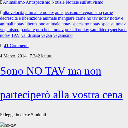
Animalismo
Antispecismo
Notizie
Notizie sull'attivismo
NO
TAV
alta velocità
animali e no tav
antispecismo e veganismo
carne
decrescita e liberazione animale
mangiare carne
no tav
notav
notav e
animali
notav liberazione animale
notav specismo
notav specisti
notav
veganismo
paola re
porchetta notav
presidi no tav
san didero
specismo
notav
TAV
val di susa
vegan
veganismo
41 Commenti
4 Marzo, 2014 | 7.342 letture
Sono NO TAV ma non
parteciperò alla vostra cena
Si legge in circa:
5
minuti