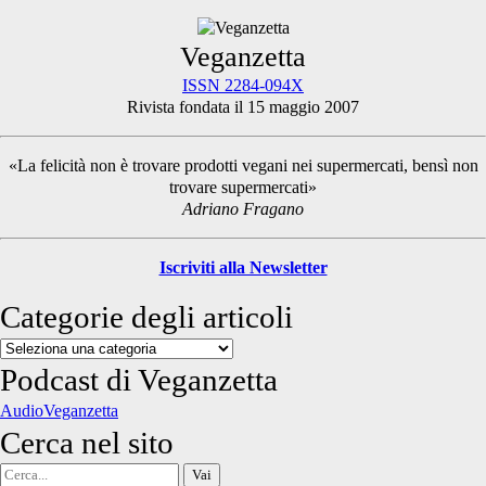
vostra
cena
Primary
Veganzetta
ISSN 2284-094X
Rivista fondata il 15 maggio 2007
Sidebar
«La felicità non è trovare prodotti vegani nei supermercati, bensì non
trovare supermercati»
Adriano Fragano
Iscriviti alla Newsletter
Categorie degli articoli
Categorie
degli
Podcast di Veganzetta
articoli
AudioVeganzetta
Cerca nel sito
Cerca