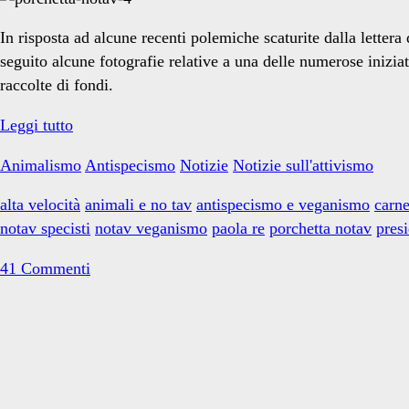
e
In risposta ad alcune recenti polemiche scaturite dalla lettera
seguito alcune fotografie relative a una delle numerose iniz
raccolte di fondi.
animali</span>
La
Leggi tutto
porchetta
Animalismo
Antispecismo
Notizie
Notizie sull'attivismo
NO
TAV
alta velocità
animali e no tav
antispecismo e veganismo
carn
notav specisti
notav veganismo
paola re
porchetta notav
presi
41 Commenti
Primary