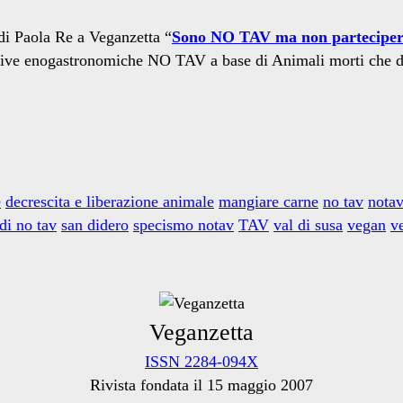
 di Paola Re a Veganzetta “
Sono NO TAV ma non parteciperò
iative enogastronomiche NO TAV a base di Animali morti che di
e
decrescita e liberazione animale
mangiare carne
no tav
nota
di no tav
san didero
specismo notav
TAV
val di susa
vegan
v
Veganzetta
ISSN 2284-094X
Rivista fondata il 15 maggio 2007