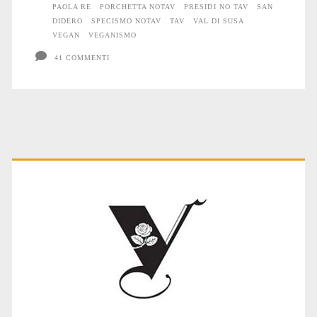
PAOLA RE
PORCHETTA NOTAV
PRESIDI NO TAV
SAN
DIDERO
SPECISMO NOTAV
TAV
VAL DI SUSA
VEGAN
VEGANISMO
41 COMMENTI
Primary
Sidebar