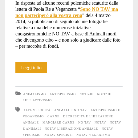
In risposta ad alcune recenti polemiche scaturite dalla
lettera di Paola Re a Veganzetta “
Sono NO TAV ma
non parteciperò alla vostra cena
” dela 4 marzo
2014, si pubblicano di seguito alcune fotografie
relative a una delle numerose iniziative
enogastronomiche NO TAV a base di Animali morti
che divengono cibo – e non solo a giudicare dalle foto
– per raccolte di fondi.
La
Leggi tutto
porchetta
NO
ANIMALISMO
ANTISPECISMO
NOTIZIE
NOTIZIE
TAV
SULL'ATTIVISMO
ALTA VELOCITÀ
ANIMALI E NO TAV
ANTISPECISMO E
VEGANISMO
CARNE
DECRESCITA E LIBERAZIONE
ANIMALE
MANGIARE CARNE
NO TAV
NOTAV
NOTAV
E ANIMALI
NOTAV LIBERAZIONE ANIMALE
NOTAV
SPECISMO
NOTAV SPECISTI
NOTAV VEGANISMO