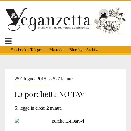
Facebook
-
Telegram
-
Mastodon
-
Bluesky
-
Archive
Tag:
25 Giugno, 2015 | 8.527 letture
La porchetta NO TAV
<span>notav
Si legge in circa:
2
minuti
specisti</span>