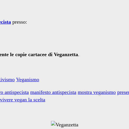
cista
presso:
nte le copie cartacee di
Veganzetta
.
ttivismo
Veganismo
ro antispecista
manifesto antispecista
mostra veganismo
prese
vivere vegan la scelta