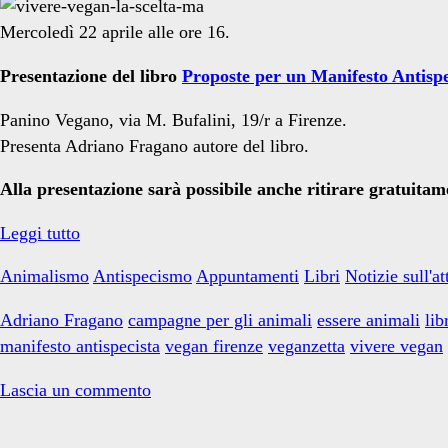
Mercoledì 22 aprile alle ore 16.
Presentazione del libro
Proposte per un Manifesto Antispe
Panino Vegano, via M. Bufalini, 19/r a Firenze.
Presenta Adriano Fragano autore del libro.
Alla presentazione sarà possibile anche ritirare gratuitame
Firenze:
Leggi tutto
grande
Animalismo
Antispecismo
Appuntamenti
Libri
Notizie sull'a
mostra
sul
Adriano Fragano
campagne per gli animali
essere animali
lib
veganismo
manifesto antispecista
vegan firenze
veganzetta
vivere vegan
e
presentazione
Lascia un commento
libro