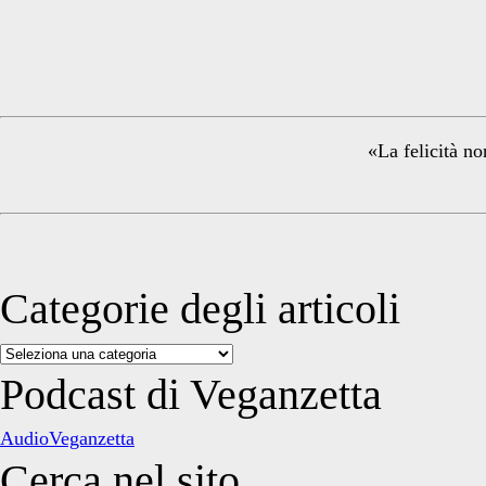
Primary
Sidebar
«La felicità no
Categorie degli articoli
Categorie
degli
Podcast di Veganzetta
articoli
AudioVeganzetta
Cerca nel sito