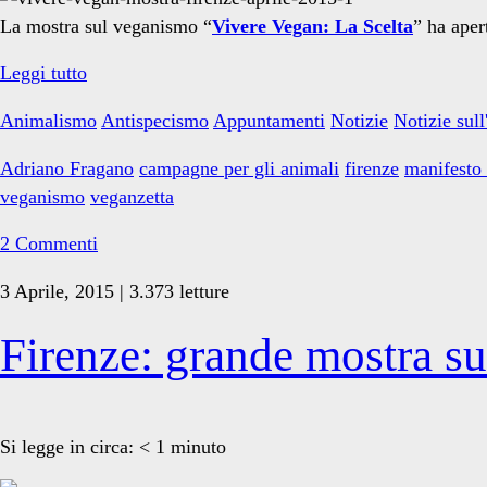
veganismo</span>
La mostra sul veganismo “
Vivere Vegan: La Scelta
” ha aper
Pubblicità
Leggi tutto
antispeciste
Animalismo
Antispecismo
Appuntamenti
Notizie
Notizie sull
alla
mostra
Adriano Fragano
campagne per gli animali
firenze
manifesto 
sul
veganismo
veganzetta
veganismo
di
2 Commenti
Firenze
3 Aprile, 2015 | 3.373 letture
Firenze: grande mostra su
Si legge in circa:
< 1
minuto