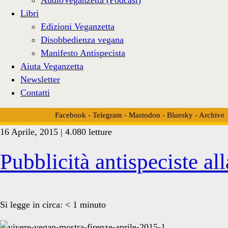
Libri
Edizioni Veganzetta
Disobbedienza vegana
Manifesto Antispecista
Aiuta Veganzetta
Newsletter
Contatti
Facebook
-
Telegram
-
Mastodon
-
Bluesky
-
Archive
16 Aprile, 2015 | 4.080 letture
Tag:
Pubblicità antispeciste a
<span>mostra
Si legge in circa:
< 1
minuto