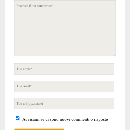
Tuo
commento
Tuo
nome
Tua
email
Tuo
sito
internet
Avvisami se ci sono nuovi commenti o risposte