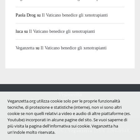
Paola Drog
su
Il Vaticano benedice gli xenotrapianti
luca
su
Il Vaticano benedice gli xenotrapianti
Veganzetta
su
Il Vaticano benedice gli xenotrapianti
Veganzetta
Veganzetta.org utilizza cookie solo per le proprie funzionalità
Notizie dal mondo vegan e antispecista
tecniche, di protezione e statistiche (interne), non vi sono altri
cookie se non quelli relativi a video e audio di altre piattaforme (es.
Youtube) incorporati in alcune pagine del sito. Se vuoi saperne di
più visita la pagina dell'infornativa sui cookie. Veganzetta ha
Copyright © 2007 - 2026 |
Veganzetta
ISSN 2284-094X
un'indole molto riservata.