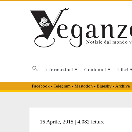
Informazioni
Contenuti
Libri
Facebook
-
Telegram
-
Mastodon
-
Bluesky
-
Archive
Tag:
16 Aprile, 2015 | 4.082 letture
<span>mostra