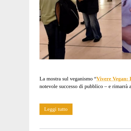
La mostra sul veganismo “
Vivere Vegan: 
notevole successo di pubblico – e rimarrà ap
Pubblicità
Leggi tutto
antispeciste