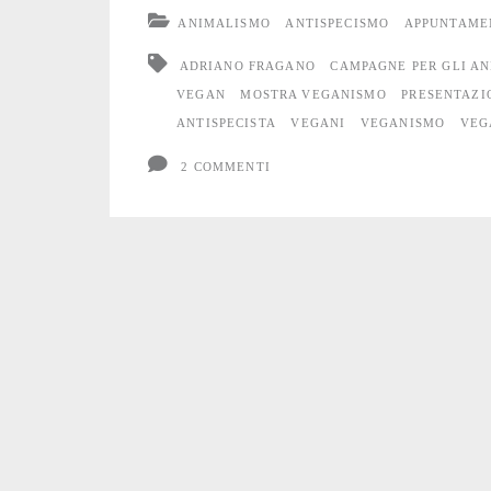
alla
ANIMALISMO
ANTISPECISMO
APPUNTAME
mostra
ADRIANO FRAGANO
CAMPAGNE PER GLI AN
sul
VEGAN
MOSTRA VEGANISMO
PRESENTAZI
ANTISPECISTA
VEGANI
VEGANISMO
VEG
veganismo
2 COMMENTI
di
Firenze