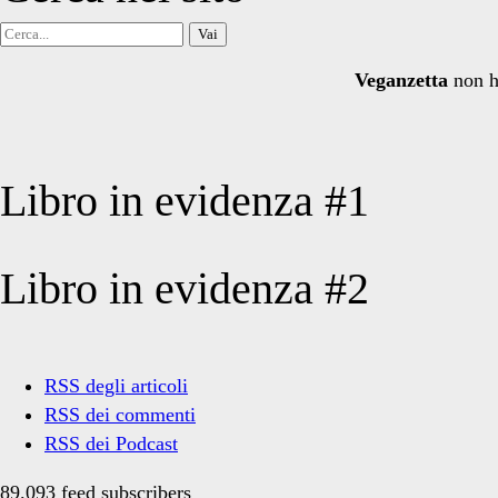
Cerca
per:
Veganzetta
non h
Libro in evidenza #1
Libro in evidenza #2
RSS degli articoli
RSS dei commenti
RSS dei Podcast
89.093 feed subscribers