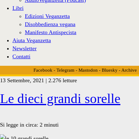
Libri
Edizioni Veganzetta
Disobbedienza vegana
Manifesto Antispecista
Aiuta Veganzetta
Newsletter
Contatti
Facebook
-
Telegram
-
Mastodon
-
Bluesky
-
Archive
13 Settembre, 2021 | 2.276 letture
Tag:
Le dieci grandi sorelle
<span>Mc
Si legge in circa:
2
minuti