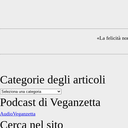
Primary
Sidebar
«La felicità no
Categorie degli articoli
Categorie
degli
Podcast di Veganzetta
articoli
AudioVeganzetta
Cerca nel sito