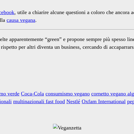
acebook
, utile a chiarire alcune questioni a coloro che ancora 
lla
causa vegana
.
celte apparentemente “green” e propone sempre più spesso linee
 e rispetto per altri diventa un business, cercando di accapar
smo verde
Coca-Cola
consumismo vegano
cornetto vegano alg
ionali
multinazionali fast food
Nestlé
Oxfam International
pe