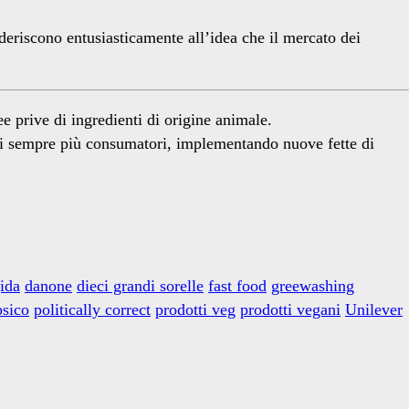
aderiscono entusiasticamente all’idea che il mercato dei
 prive di ingredienti di origine animale.
rarsi sempre più consumatori, implementando nuove fette di
ida
danone
dieci grandi sorelle
fast food
greewashing
psico
politically correct
prodotti veg
prodotti vegani
Unilever