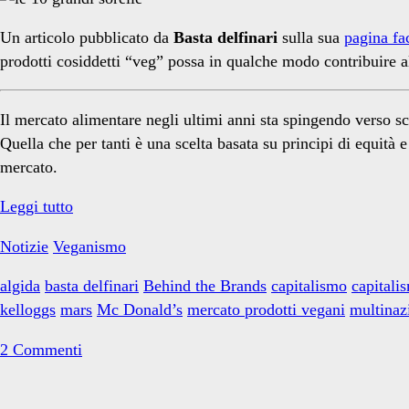
Donald’s</span>
Un articolo pubblicato da
Basta delfinari
sulla sua
pagina f
prodotti cosiddetti “veg” possa in qualche modo contribuire a
Il mercato alimentare negli ultimi anni sta spingendo verso s
Quella che per tanti è una scelta basata su principi di equità
mercato.
Le
Leggi tutto
dieci
Notizie
Veganismo
grandi
sorelle
algida
basta delfinari
Behind the Brands
capitalismo
capitali
kelloggs
mars
Mc Donald’s
mercato prodotti vegani
multinaz
2 Commenti