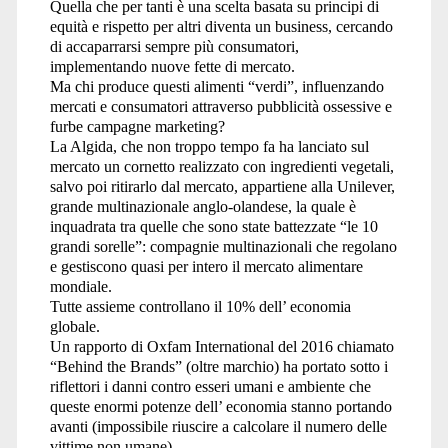
Quella che per tanti è una scelta basata su principi di
equità e rispetto per altri diventa un business, cercando
di accaparrarsi sempre più consumatori,
implementando nuove fette di mercato.
Ma chi produce questi alimenti “verdi”, influenzando
mercati e consumatori attraverso pubblicità ossessive e
furbe campagne marketing?
La Algida, che non troppo tempo fa ha lanciato sul
mercato un cornetto realizzato con ingredienti vegetali,
salvo poi ritirarlo dal mercato, appartiene alla Unilever,
grande multinazionale anglo-olandese, la quale è
inquadrata tra quelle che sono state battezzate “le 10
grandi sorelle”: compagnie multinazionali che regolano
e gestiscono quasi per intero il mercato alimentare
mondiale.
Tutte assieme controllano il 10% dell’ economia
globale.
Un rapporto di Oxfam International del 2016 chiamato
“Behind the Brands” (oltre marchio) ha portato sotto i
riflettori i danni contro esseri umani e ambiente che
queste enormi potenze dell’ economia stanno portando
avanti (impossibile riuscire a calcolare il numero delle
vittime non umane).