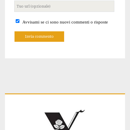
Tuo
sito
internet
Avvisami se ci sono nuovi commenti o risposte
A
l
t
e
r
n
a
t
Primary
i
v
e
:
Sidebar