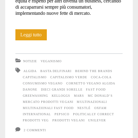
equità e rispetto per altri diventa un business, cercando
di accaparrarsi sempre più consumatori,
implementando nuove fette di mercato.
Le
Leggi tutto
dieci
grandi
NOTIZIE
VEGANISMO
sorelle
ALGIDA
BASTA DELFINARI
BEHIND THE BRANDS
CAPITALISMO
CAPITALISMO VERDE
COCA-COLA
CONSUMISMO VEGANO
CORNETTO VEGANO ALGIDA
DANONE
DIECI GRANDI SORELLE
FAST FOOD
GREEWASHING
KELLOGGS
MARS
MC DONALD’S
MERCATO PRODOTTI VEGANI
MULTINAZIONALI
MULTINAZIONALI FAST FOOD
NESTLÉ
OXFAM
INTERNATIONAL
PEPSICO
POLITICALLY CORRECT
PRODOTTI VEG
PRODOTTI VEGANI
UNILEVER
2 COMMENTI