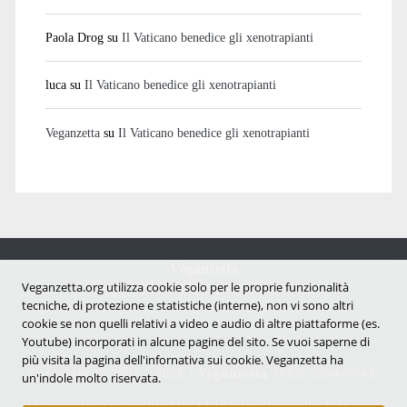
Paola Drog
su
Il Vaticano benedice gli xenotrapianti
luca
su
Il Vaticano benedice gli xenotrapianti
Veganzetta
su
Il Vaticano benedice gli xenotrapianti
Veganzetta
Veganzetta.org utilizza cookie solo per le proprie funzionalità
Notizie dal mondo vegan e antispecista
tecniche, di protezione e statistiche (interne), non vi sono altri
cookie se non quelli relativi a video e audio di altre piattaforme (es.
Youtube) incorporati in alcune pagine del sito. Se vuoi saperne di
più visita la pagina dell'infornativa sui cookie. Veganzetta ha
Copyright © 2007 - 2026 |
Veganzetta
ISSN 2284-094X
un'indole molto riservata.
Informativa sui cookie (UE)
|
Informativa sulla Privacy
|