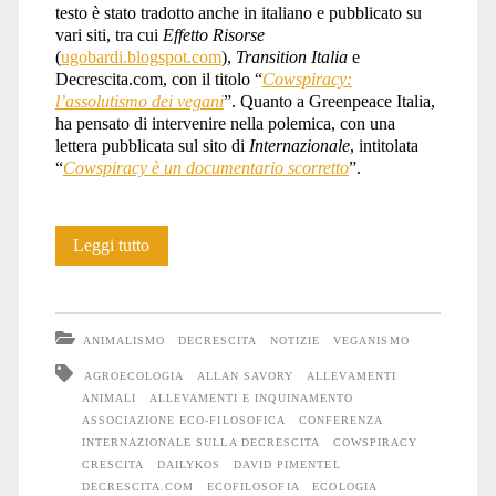
testo è stato tradotto anche in italiano e pubblicato su
vari siti, tra cui
Effetto Risorse
(
ugobardi.blogspot.com
),
Transition Italia
e
Decrescita.com, con il titolo “
Cowspiracy:
l’assolutismo dei vegani
”. Quanto a Greenpeace Italia,
ha pensato di intervenire nella polemica, con una
lettera pubblicata sul sito di
Internazionale
, intitolata
“
Cowspiracy è un documentario scorretto
”.
Cosa
Leggi tutto
insegna
la
ANIMALISMO
DECRESCITA
NOTIZIE
VEGANISMO
polemica
AGROECOLOGIA
ALLAN SAVORY
ALLEVAMENTI
ANIMALI
ALLEVAMENTI E INQUINAMENTO
dell’ecologia
ASSOCIAZIONE ECO-FILOSOFICA
CONFERENZA
superficiale
INTERNAZIONALE SULLA DECRESCITA
COWSPIRACY
CRESCITA
DAILYKOS
DAVID PIMENTEL
contro
DECRESCITA.COM
ECOFILOSOFIA
ECOLOGIA