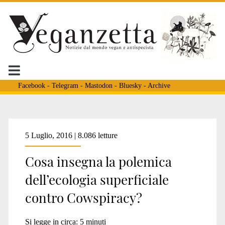
Facebook
-
Telegram
-
Mastodon
-
Bluesky
-
Archive
Tag:
5 Luglio, 2016 | 8.086 letture
Cosa insegna la polemica
<span>Greenpeace
dell’ecologia superficiale
contro Cowspiracy?
Italia</span>
Si legge in circa:
5
minuti