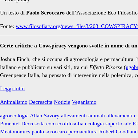
Finch</span>
Un testo di
Paolo Scroccaro
dell’Associazione Eco Filosofic
Fonte:
www.filosofiatv.org/news_files3/203_COWSPIRACY
Certe critiche a Cowspiracy vengono svolte in nome di un’i
Joshua Finch, che si occupa di agroecologia e permacultura, 
italiano e pubblicato su vari siti, tra cui
Effetto Risorse
(
ugoba
Greenpeace Italia, ha pensato di intervenire nella polemica, c
Cosa
Leggi tutto
insegna
Animalismo
Decrescita
Notizie
Veganismo
la
polemica
agroecologia
Allan Savory
allevamenti animali
allevamenti e
dell’ecologia
Pimentel
Decrescita.com
ecofilosofia
ecologia superficiale
Ef
superficiale
Meatonomics
paolo scroccaro
permacultura
Robert Goodland
contro