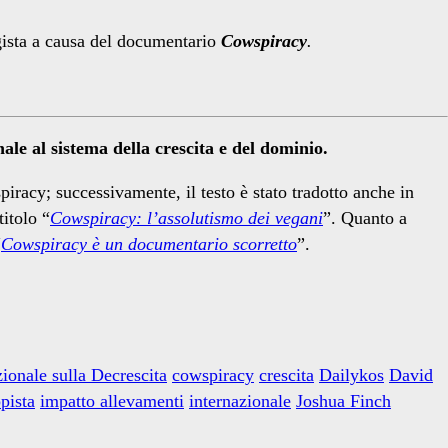
gista a causa del documentario
Cowspiracy
.
le al sistema della crescita e del dominio.
acy; successivamente, il testo è stato tradotto anche in
itolo “
Cowspiracy: l’assolutismo dei vegani
”. Quanto a
“
Cowspiracy è un documentario scorretto
”.
ionale sulla Decrescita
cowspiracy
crescita
Dailykos
David
pista
impatto allevamenti
internazionale
Joshua Finch