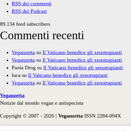
RSS dei commenti
RSS dei Podcast
89.134 feed subscribers
Commenti recenti
Veganzetta
su
Il Vaticano benedice gli xenotrapianti
Veganzetta
su
Il Vaticano benedice gli xenotrapianti
Paola Drog
su
Il Vaticano benedice gli xenotrapianti
luca
su
Il Vaticano benedice gli xenotrapianti
Veganzetta
su
Il Vaticano benedice gli xenotrapianti
Veganzetta
Notizie dal mondo vegan e antispecista
Copyright © 2007 - 2026 |
Veganzetta
ISSN 2284-094X
Informativa sui cookie (UE)
|
Informativa sulla Privacy
|
Avve