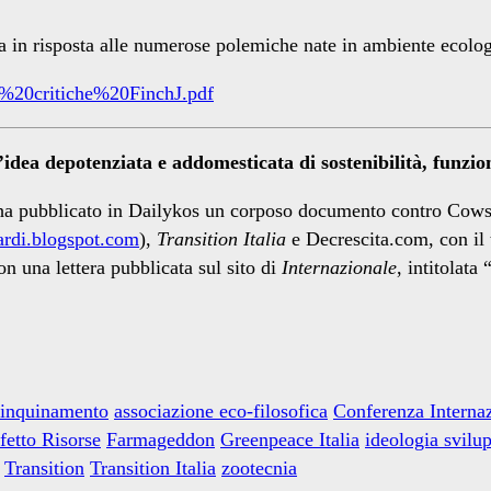
a in risposta alle numerose polemiche nate in ambiente ecolo
%20critiche%20FinchJ.pdf
dea depotenziata e addomesticata di sostenibilità, funziona
ha pubblicato in Dailykos un corposo documento contro Cowspir
rdi.blogspot.com
),
Transition Italia
e Decrescita.com, con il t
on una lettera pubblicata sul sito di
Internazionale
, intitolata 
 inquinamento
associazione eco-filosofica
Conferenza Internaz
fetto Risorse
Farmageddon
Greenpeace Italia
ideologia svilup
Transition
Transition Italia
zootecnia