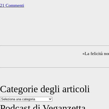
Cowspiracy?
21 Commenti
Primary
Sidebar
«La felicità no
Categorie degli articoli
Categorie
degli
Podcast di Veganzetta