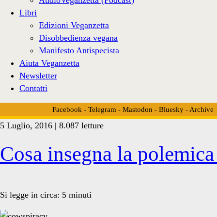
Libri
Edizioni Veganzetta
Disobbedienza vegana
Manifesto Antispecista
Aiuta Veganzetta
Newsletter
Contatti
Facebook
-
Telegram
-
Mastodon
-
Bluesky
-
Archive
5 Luglio, 2016 | 8.087 letture
Tag:
Cosa insegna la polemica 
<span>Joshua
Si legge in circa:
5
minuti