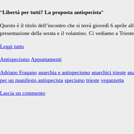
“
Libertà per tutti? La proposta antispecista
“
Questo è il titolo dell’incontro che si terrà giovedì 6 aprile 
presentazione della serata e il volantino. Ci vediamo a Trieste
Confronto
Leggi tutto
antispecista
Antispecismo
Appuntamenti
al
Germinal
Adriano Fragano
anarchia e antispecismo
anarchici trieste
an
di
per un manifesto antispecista
specismo
trieste
veganzetta
Trieste
Lascia un commento
Primary