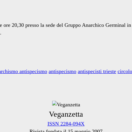
alle ore 20,30 presso la sede del Gruppo Anarchico Germinal in 
.
archismo antispecismo
antispecismo
antispecisti trieste
circol
Veganzetta
ISSN 2284-094X
Rivista fondata il 15 maggio 2007