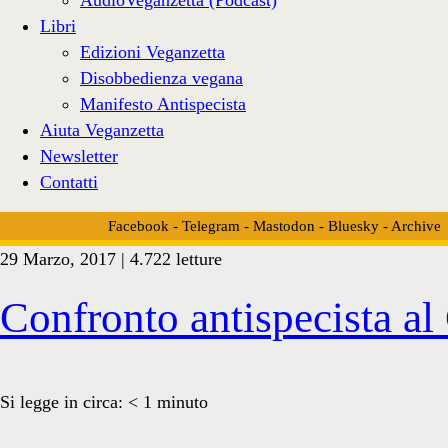
Libri
Edizioni Veganzetta
Disobbedienza vegana
Manifesto Antispecista
Aiuta Veganzetta
Newsletter
Contatti
Facebook
-
Telegram
-
Mastodon
-
Bluesky
-
Archive
29 Marzo, 2017 | 4.722 letture
Tag:
Confronto antispecista al
<span>germinal</span>
Si legge in circa:
< 1
minuto