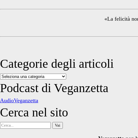
Sidebar
«La felicità no
Categorie degli articoli
Categorie
degli
Podcast di Veganzetta
articoli
AudioVeganzetta
Cerca nel sito
Cerca
per: