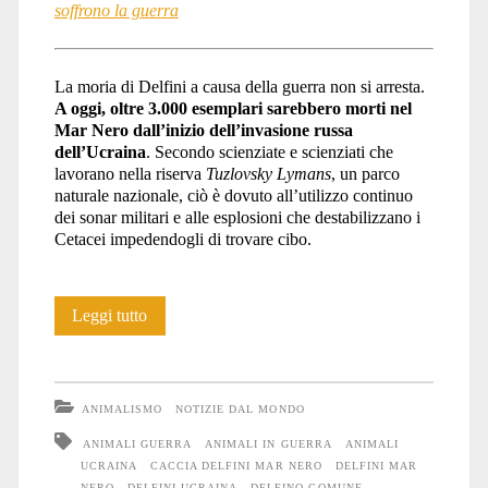
soffrono la guerra
La moria di Delfini a causa della guerra non si arresta.
A oggi, oltre 3.000 esemplari sarebbero morti nel
Mar Nero dall’inizio dell’invasione russa
dell’Ucraina
. Secondo scienziate e scienziati che
lavorano nella riserva
Tuzlovsky Lymans
, un parco
naturale nazionale, ciò è dovuto all’utilizzo continuo
dei sonar militari e alle esplosioni che destabilizzano i
Cetacei impedendogli di trovare cibo.
Anche
Leggi tutto
gli
Animali
ANIMALISMO
NOTIZIE DAL MONDO
soffrono
ANIMALI GUERRA
ANIMALI IN GUERRA
ANIMALI
UCRAINA
CACCIA DELFINI MAR NERO
DELFINI MAR
la
NERO
DELFINI UCRAINA
DELFINO COMUNE