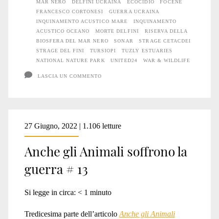
MAR NERO
DELFINI UCRAINA
ECOCIDIO
FOCENE
la
FRANCESCO CORTONESI
GUERRA UCRAINA
guerra
INQUINAMENTO ACUSTICO MARE
INQUINAMENTO
ACUSTICO OCEANO
MORTE DELFINI
RISERVA DELLA
#17
BIOSFERA DEL MAR NERO
SONAR
STRAGE CETACDEI
STRAGE DEL FINI
TURSIOPI
TUZLY ESTUARIES
NATIONAL NATURE PARK
UNITED24
WAR & WILDLIFE
LASCIA UN COMMENTO
27 Giugno, 2022 | 1.106 letture
Anche gli Animali soffrono la
guerra # 13
Si legge in circa:
< 1
minuto
Tredicesima parte dell’articolo
Anche gli Animali