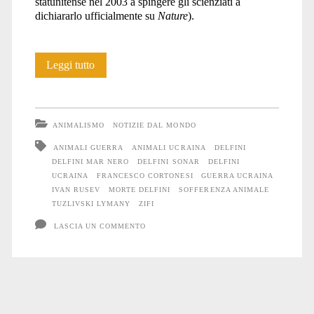
statunitense nel 2003 a spingere gli scienziati a
dichiararlo ufficialmente su
Nature
).
Anche
Leggi tutto
gli
Animali
ANIMALISMO
NOTIZIE DAL MONDO
soffrono
ANIMALI GUERRA
ANIMALI UCRAINA
DELFINI
DELFINI MAR NERO
DELFINI SONAR
DELFINI
la
UCRAINA
FRANCESCO CORTONESI
GUERRA UCRAINA
guerra
IVAN RUSEV
MORTE DELFINI
SOFFERENZA ANIMALE
TUZLIVSKI LYMANY
ZIFI
#
LASCIA UN COMMENTO
12