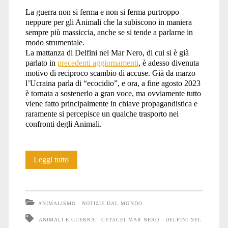
La guerra non si ferma e non si ferma purtroppo
neppure per gli Animali che la subiscono in maniera
sempre più massiccia, anche se si tende a parlarne in
modo strumentale.
La mattanza di Delfini nel Mar Nero, di cui si è già
parlato in
precedenti aggiornamenti
, è adesso divenuta
motivo di reciproco scambio di accuse. Già da marzo
l’Ucraina parla di “ecocidio”, e ora, a fine agosto 2023
è tornata a sostenerlo a gran voce, ma ovviamente tutto
viene fatto principalmente in chiave propagandistica e
raramente si percepisce un qualche trasporto nei
confronti degli Animali.
Anche
Leggi tutto
gli
Animali
ANIMALISMO
NOTIZIE DAL MONDO
soffrono
ANIMALI E GUERRA
CETACEI MAR NERO
DELFINI NEL