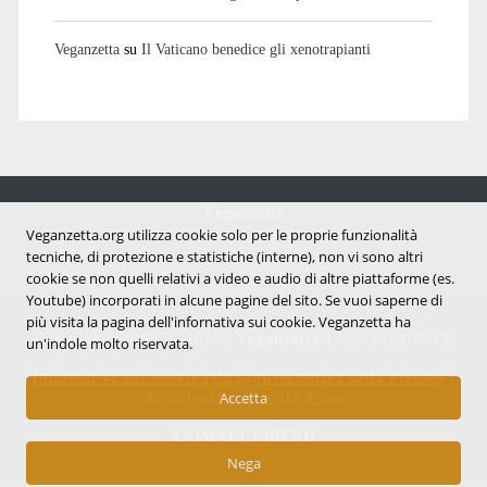
Veganzetta
su
Il Vaticano benedice gli xenotrapianti
Veganzetta
Notizie dal mondo vegan e antispecista
Veganzetta.org utilizza cookie solo per le proprie funzionalità
tecniche, di protezione e statistiche (interne), non vi sono altri
cookie se non quelli relativi a video e audio di altre piattaforme (es.
Youtube) incorporati in alcune pagine del sito. Se vuoi saperne di
più visita la pagina dell'infornativa sui cookie. Veganzetta ha
Copyright © 2007 - 2026 |
Veganzetta
ISSN 2284-094X
un'indole molto riservata.
Informativa sui cookie (UE)
|
Informativa sulla Privacy
|
Avvertenze e Licenza d'uso
Accetta
ANIMALI LIBERI!
Nega