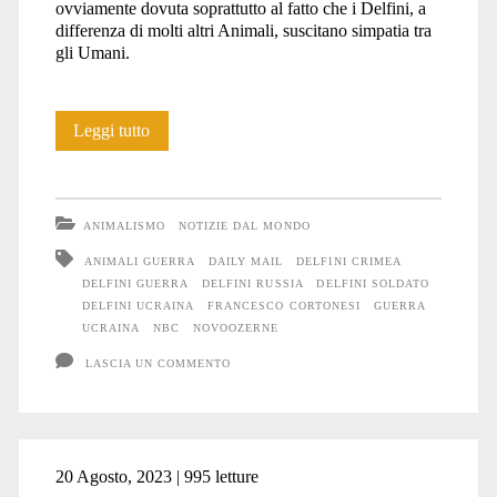
ovviamente dovuta soprattutto al fatto che i Delfini, a
differenza di molti altri Animali, suscitano simpatia tra
gli Umani.
Anche
Leggi tutto
gli
Animali
ANIMALISMO
NOTIZIE DAL MONDO
soffrono
ANIMALI GUERRA
DAILY MAIL
DELFINI CRIMEA
DELFINI GUERRA
DELFINI RUSSIA
DELFINI SOLDATO
la
DELFINI UCRAINA
FRANCESCO CORTONESI
GUERRA
guerra
UCRAINA
NBC
NOVOOZERNE
LASCIA UN COMMENTO
#19
20 Agosto, 2023 | 995 letture