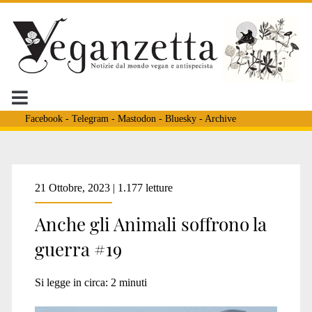
Facebook
-
Telegram
-
Mastodon
-
Bluesky
-
Archive
Tag:
21 Ottobre, 2023 | 1.177 letture
Anche gli Animali soffrono la
<span>delfini
guerra #19
ucraina</span>
Si legge in circa:
2
minuti