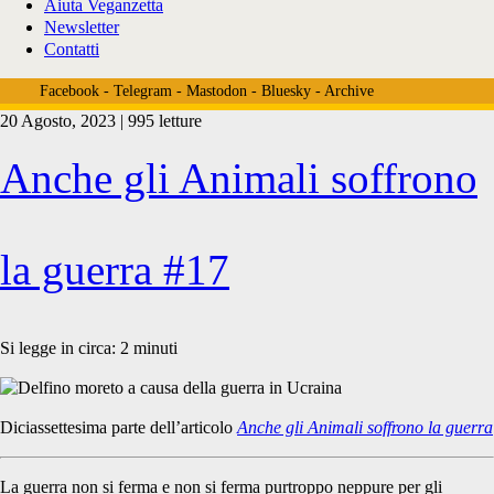
Aiuta Veganzetta
Newsletter
Contatti
Facebook
-
Telegram
-
Mastodon
-
Bluesky
-
Archive
20 Agosto, 2023 | 995 letture
Tag:
Anche gli Animali soffrono
<span>Delfini
la guerra #17
nel
Si legge in circa:
2
minuti
Mar
Diciassettesima parte dell’articolo
Anche gli Animali soffrono la guerra
La guerra non si ferma e non si ferma purtroppo neppure per gli