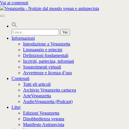
Vai ai contenuti
Cerca
per:
Informazioni
Introduzione a Veganzetta
Linguaggio e principi
Definizioni fondamentali
Iscriviti, partecipa, informati
Suggerimenti virtuali
Avvertenze e licenza d’uso
Contenuti
Tutti gli articoli
Archivio Veganzetta cartacea
ArteVeganzetta
AudioVeganzetta (Podcast)
Libri
Edizioni Veganzetta
Disobbedienza vegana
Manifesto Antispecista