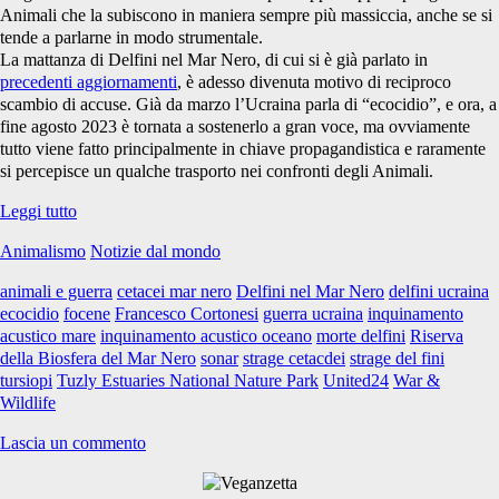
Nero</span>
Animali che la subiscono in maniera sempre più massiccia, anche se si
tende a parlarne in modo strumentale.
La mattanza di Delfini nel Mar Nero, di cui si è già parlato in
precedenti aggiornamenti
, è adesso divenuta motivo di reciproco
scambio di accuse. Già da marzo l’Ucraina parla di “ecocidio”, e ora, a
fine agosto 2023 è tornata a sostenerlo a gran voce, ma ovviamente
tutto viene fatto principalmente in chiave propagandistica e raramente
si percepisce un qualche trasporto nei confronti degli Animali.
Anche
Leggi tutto
gli
Animalismo
Notizie dal mondo
Animali
soffrono
animali e guerra
cetacei mar nero
Delfini nel Mar Nero
delfini ucraina
la
ecocidio
focene
Francesco Cortonesi
guerra ucraina
inquinamento
guerra
acustico mare
inquinamento acustico oceano
morte delfini
Riserva
#17
della Biosfera del Mar Nero
sonar
strage cetacdei
strage del fini
tursiopi
Tuzly Estuaries National Nature Park
United24
War &
Wildlife
Lascia un commento