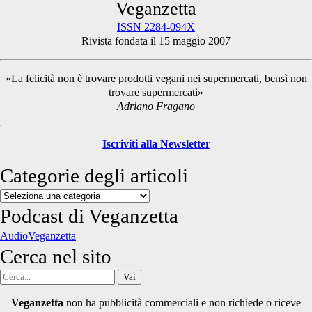
Primary
Veganzetta
ISSN 2284-094X
Rivista fondata il 15 maggio 2007
Sidebar
«La felicità non è trovare prodotti vegani nei supermercati, bensì non
trovare supermercati»
Adriano Fragano
Iscriviti alla Newsletter
Categorie degli articoli
Categorie
degli
Podcast di Veganzetta
articoli
AudioVeganzetta
Cerca nel sito
Cerca
per:
Veganzetta
non ha pubblicità commerciali e non richiede o riceve