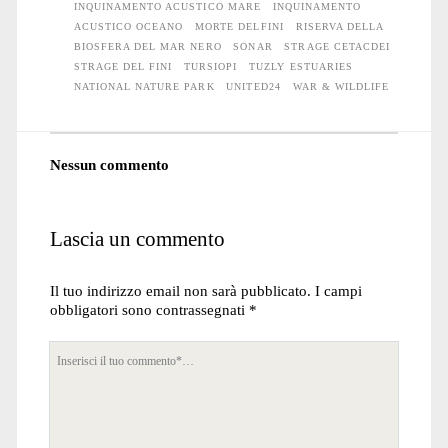
INQUINAMENTO ACUSTICO MARE
INQUINAMENTO
ACUSTICO OCEANO
MORTE DELFINI
RISERVA DELLA
BIOSFERA DEL MAR NERO
SONAR
STRAGE CETACDEI
STRAGE DEL FINI
TURSIOPI
TUZLY ESTUARIES
NATIONAL NATURE PARK
UNITED24
WAR & WILDLIFE
Nessun commento
Lascia un commento
Il tuo indirizzo email non sarà pubblicato.
I campi
obbligatori sono contrassegnati
*
Tuo
commento