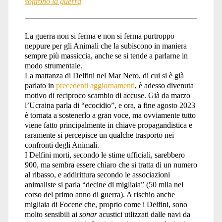
soffrono la guerra
La guerra non si ferma e non si ferma purtroppo
neppure per gli Animali che la subiscono in maniera
sempre più massiccia, anche se si tende a parlarne in
modo strumentale.
La mattanza di Delfini nel Mar Nero, di cui si è già
parlato in
precedenti aggiornamenti
, è adesso divenuta
motivo di reciproco scambio di accuse. Già da marzo
l’Ucraina parla di “ecocidio”, e ora, a fine agosto 2023
è tornata a sostenerlo a gran voce, ma ovviamente tutto
viene fatto principalmente in chiave propagandistica e
raramente si percepisce un qualche trasporto nei
confronti degli Animali.
I Delfini morti, secondo le stime ufficiali, sarebbero
900, ma sembra essere chiaro che si tratta di un numero
al ribasso, e addirittura secondo le associazioni
animaliste si parla “decine di migliaia” (50 mila nel
corso del primo anno di guerra). A rischio anche
migliaia di Focene che, proprio come i Delfini, sono
molto sensibili ai
sonar
acustici utlizzati dalle navi da