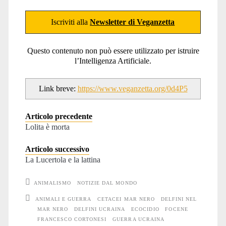
Iscriviti alla
Newsletter di Veganzetta
Questo contenuto non può essere utilizzato per istruire
l’Intelligenza Artificiale.
Link breve:
https://www.veganzetta.org/0d4P5
Articolo precedente
Lolita è morta
Articolo successivo
La Lucertola e la lattina
ANIMALISMO
NOTIZIE DAL MONDO
ANIMALI E GUERRA
CETACEI MAR NERO
DELFINI NEL
MAR NERO
DELFINI UCRAINA
ECOCIDIO
FOCENE
FRANCESCO CORTONESI
GUERRA UCRAINA