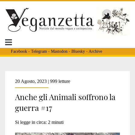
Facebook
-
Telegram
-
Mastodon
-
Bluesky
-
Archive
Tag:
20 Agosto, 2023 | 999 letture
Anche gli Animali soffrono la
<span>War
guerra #17
&
Si legge in circa:
2
minuti