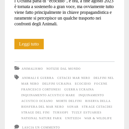
l’Ucraina parla di “ecocidio”, e ora, a fine agosto 2023
è tornata a sostenerlo a gran voce, ma ovviamente tutto
viene fatto principalmente in chiave propagandistica e
raramente si percepisce un qualche trasporto nei
confronti degli Animali.
Anche
Leggi tutto
gli
Animali
ANIMALISMO
NOTIZIE DAL MONDO
soffrono
ANIMALI E GUERRA
CETACEI MAR NERO
DELFINI NEL
MAR NERO
DELFINI UCRAINA
ECOCIDIO
FOCENE
la
FRANCESCO CORTONESI
GUERRA UCRAINA
guerra
INQUINAMENTO ACUSTICO MARE
INQUINAMENTO
ACUSTICO OCEANO
MORTE DELFINI
RISERVA DELLA
#17
BIOSFERA DEL MAR NERO
SONAR
STRAGE CETACDEI
STRAGE DEL FINI
TURSIOPI
TUZLY ESTUARIES
NATIONAL NATURE PARK
UNITED24
WAR & WILDLIFE
LASCIA UN COMMENTO