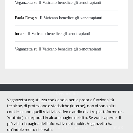
Veganzetta
su
Il Vaticano benedice gli xenotrapianti
Paola Drog
su
Il Vaticano benedice gli xenotrapianti
luca
su
Il Vaticano benedice gli xenotrapianti
Veganzetta
su
Il Vaticano benedice gli xenotrapianti
Veganzetta
Notizie dal mondo vegan e antispecista
Veganzetta.org utilizza cookie solo per le proprie funzionalità
tecniche, di protezione e statistiche (interne), non vi sono altri
cookie se non quelli relativi a video e audio di altre piattaforme (es.
Youtube) incorporati in alcune pagine del sito. Se vuoi saperne di
più visita la pagina dell'infornativa sui cookie. Veganzetta ha
Copyright © 2007 - 2026 |
Veganzetta
ISSN 2284-094X
un'indole molto riservata.