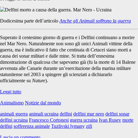
Dodicesima parte dell’articolo
Anche gli Animali soffrono la guerra
Superato il centesimo giorno di guerra e i Delfini continuano a morire
nel Mar Nero. Naturalmente non sono gli unici Animali vittime della
guerra, ma è indicativo il fatto che centinaia di Cetacei siano morti a
causa dei sonar militari e dalle mine. Si tratta dell’ennesima
dimostrazione di qualcosa che sapevamo già (fu la morte di 14 Balene
avvenuta alle Canarie durante un’esercitazione della marina militare
statunitense nel 2003 a spingere gli scienziati a dichiararlo
ufficialmente su
Nature
).
Anche
Leggi tutto
gli
Animalismo
Notizie dal mondo
Animali
soffrono
animali guerra
animali ucraina
delfini
delfini mar nero
delfini sonar
la
delfini ucraina
Francesco Cortonesi
guerra ucraina
Ivan Rusev
morte
guerra
delfini
sofferenza animale
Tuzlivski lymany
zifi
#
12
Lascia un commento