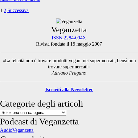
1
2
Successiva
Paginazione
degli
Primary
Veganzetta
articoli
ISSN 2284-094X
Rivista fondata il 15 maggio 2007
Sidebar
«La felicità non è trovare prodotti vegani nei supermercati, bensì non
trovare supermercati»
Adriano Fragano
Iscriviti alla Newsletter
Categorie degli articoli
Categorie
degli
Podcast di Veganzetta
articoli
AudioVeganzetta