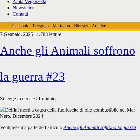
Aiuta Veganzetta
Newsletter
Contatti
Facebook
-
Telegram
-
Mastodon
-
Bluesky
-
Archive
7 Gennaio, 2025 | 1.783 letture
Tag:
Anche gli Animali soffrono
<span>delfini
la guerra #23
mar
Si legge in circa:
< 1
minuto
nero</span>
Ventitreesima parte dell’articolo
Anche gli Animali soffrono la guerra