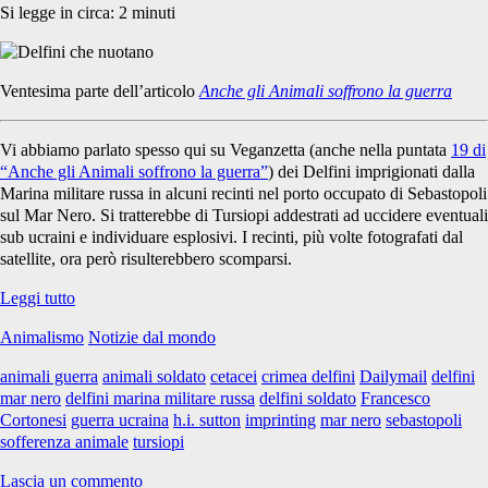
Si legge in circa:
2
minuti
Ventesima parte dell’articolo
Anche gli Animali soffrono la guerra
Vi abbiamo parlato spesso qui su Veganzetta (anche nella puntata
19 di
“Anche gli Animali soffrono la guerra”
) dei Delfini imprigionati dalla
Marina militare russa in alcuni recinti nel porto occupato di Sebastopoli
sul Mar Nero. Si tratterebbe di Tursiopi addestrati ad uccidere eventuali
sub ucraini e individuare esplosivi. I recinti, più volte fotografati dal
satellite, ora però risulterebbero scomparsi.
Anche
Leggi tutto
gli
Animalismo
Notizie dal mondo
Animali
soffrono
animali guerra
animali soldato
cetacei
crimea delfini
Dailymail
delfini
la
mar nero
delfini marina militare russa
delfini soldato
Francesco
guerra
Cortonesi
guerra ucraina
h.i. sutton
imprinting
mar nero
sebastopoli
#20
sofferenza animale
tursiopi
Lascia un commento