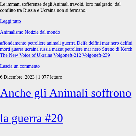
Le immani sofferenze degli Animali travolti, loro malgrado, dal
conflitto tra Russia e Ucraina non si fermano.
Anche
Leggi tutto
gli
Animalismo
Notizie dal mondo
Animali
soffrono
affondamento petroliere
animali guerrra
Delfa
delfini mar nero
delfini
la
morti
guarra ucraina russia
mazut
petroliere mar nero
Stretto di Kerch
guerra
The New Voice of Ukraina
Volgoneft-212
Volgoneft-239
#23
Lascia un commento
6 Dicembre, 2023 | 1.077 letture
Anche gli Animali soffrono
la guerra #20