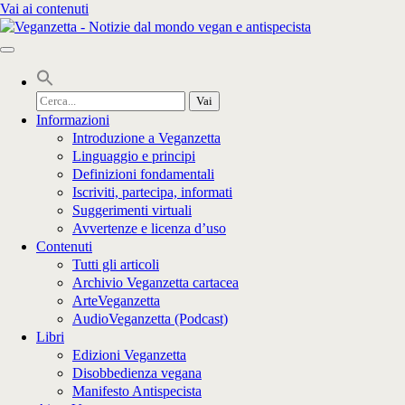
Vai ai contenuti
Cerca
per:
Informazioni
Introduzione a Veganzetta
Linguaggio e principi
Definizioni fondamentali
Iscriviti, partecipa, informati
Suggerimenti virtuali
Avvertenze e licenza d’uso
Contenuti
Tutti gli articoli
Archivio Veganzetta cartacea
ArteVeganzetta
AudioVeganzetta (Podcast)
Libri
Edizioni Veganzetta
Disobbedienza vegana
Manifesto Antispecista