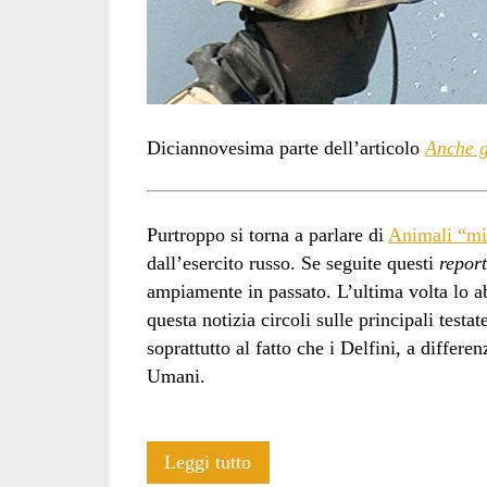
Diciannovesima parte dell’articolo
Anche g
Purtroppo si torna a parlare di
Animali “mil
dall’esercito russo. Se seguite questi
report
ampiamente in passato. L’ultima volta lo 
questa notizia circoli sulle principali test
soprattutto al fatto che i Delfini, a differe
Umani.
Anche
Leggi tutto