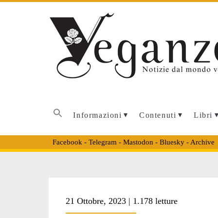
Informazioni
Contenuti
Libri
Facebook
-
Telegram
-
Mastodon
-
Bluesky
-
Archive
Tag:
21 Ottobre, 2023 | 1.178 letture
<span>Novoozern