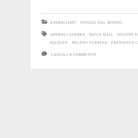
gli
Animali
ANIMALISMO
NOTIZIE DAL MONDO
soffrono
ANIMALI GUERRA
DAILY MAIL
DELFINI 
la
SOLDATO
DELFINI UCRAINA
FRANCESCO 
guerra
LASCIA UN COMMENTO
#19