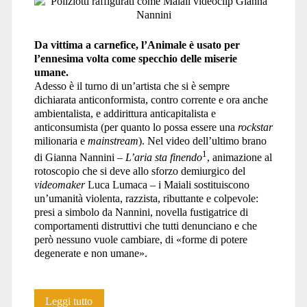
Da vittima a carnefice, l’Animale è usato per
l’ennesima volta come specchio delle miserie
umane.
Adesso è il turno di un’artista che si è sempre
dichiarata anticonformista, contro corrente e ora anche
ambientalista, e addirittura anticapitalista e
anticonsumista (per quanto lo possa essere una
rockstar
milionaria e
mainstream
). Nel video dell’ultimo brano
1
di Gianna Nannini –
L’aria sta finendo
, animazione al
rotoscopio che si deve allo sforzo demiurgico del
videomaker
Luca Lumaca – i Maiali sostituiscono
un’umanità violenta, razzista, ributtante e colpevole:
presi a simbolo da Nannini, novella fustigatrice di
comportamenti distruttivi che tutti denunciano e che
però nessuno vuole cambiare, di «forme di potere
degenerate e non umane».
I
Leggi tutto