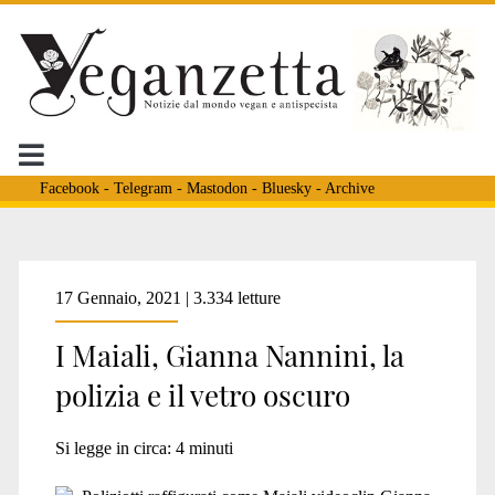
Facebook
-
Telegram
-
Mastodon
-
Bluesky
-
Archive
Tag:
17 Gennaio, 2021 | 3.334 letture
I Maiali, Gianna Nannini, la
<span>crash
polizia e il vetro oscuro
test</span>
Si legge in circa:
4
minuti