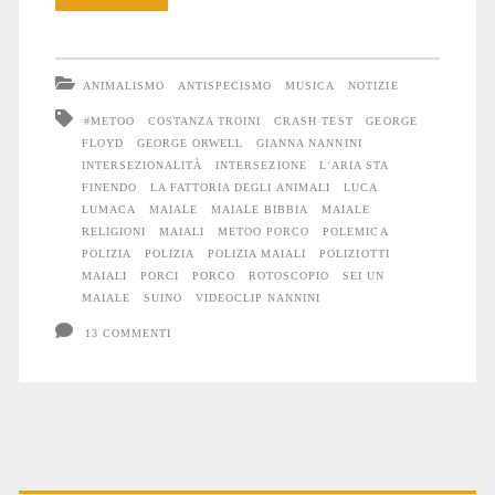
Maiali,
Gianna
ANIMALISMO
ANTISPECISMO
MUSICA
NOTIZIE
Nannini,
#METOO
COSTANZA TROINI
CRASH TEST
GEORGE
FLOYD
GEORGE ORWELL
GIANNA NANNINI
la
INTERSEZIONALITÀ
INTERSEZIONE
L'ARIA STA
polizia
FINENDO
LA FATTORIA DEGLI ANIMALI
LUCA
LUMACA
MAIALE
MAIALE BIBBIA
MAIALE
e
RELIGIONI
MAIALI
METOO PORCO
POLEMICA
POLIZIA
POLIZIA
POLIZIA MAIALI
POLIZIOTTI
il
MAIALI
PORCI
PORCO
ROTOSCOPIO
SEI UN
MAIALE
SUINO
VIDEOCLIP NANNINI
vetro
13 COMMENTI
oscuro