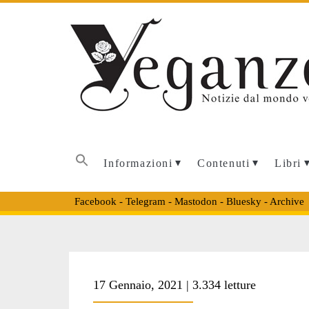
Informazioni
Contenuti
Libri
Facebook
-
Telegram
-
Mastodon
-
Bluesky
-
Archive
Tag:
17 Gennaio, 2021 | 3.334 letture
<span>maiale