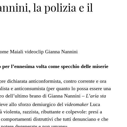
nini, la polizia e il
o per l’ennesima volta come specchio delle miserie
pre dichiarata anticonformista, contro corrente e ora
alista e anticonsumista (per quanto lo possa essere una
deo dell’ultimo brano di Gianna Nannini –
L’aria sta
deve allo sforzo demiurgico del
videomaker
Luca
violenta, razzista, ributtante e colpevole: presi a
 comportamenti distruttivi che tutti denunciano e che
 potere degenerate e non umane».