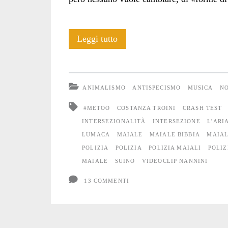
I
Leggi tutto
Maiali,
Gianna
ANIMALISMO
ANTISPECISMO
MUSICA
NO
Nannini,
#METOO
COSTANZA TROINI
CRASH TEST
la
INTERSEZIONALITÀ
INTERSEZIONE
L'ARI
LUMACA
MAIALE
MAIALE BIBBIA
MAIAL
polizia
POLIZIA
POLIZIA
POLIZIA MAIALI
POLIZ
e
MAIALE
SUINO
VIDEOCLIP NANNINI
il
13 COMMENTI
vetro
oscuro