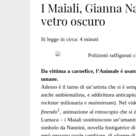
I Maiali, Gianna Nan
vetro oscuro
bibbia</span>
Si legge in circa:
4
minuti
Da vittima a carnefice, l’Animale è usat
umane.
Adesso è il turno di un’artista che si è sem
anche ambientalista, e addirittura anticapit
rockstar
milionaria e
mainstream
). Nel vi
1
finendo
, animazione al rotoscopio che si 
Lumaca – i Maiali sostituiscono un’umanità 
simbolo da Nannini, novella fustigatrice di
però nessuno vuole cambiare, di «forme di